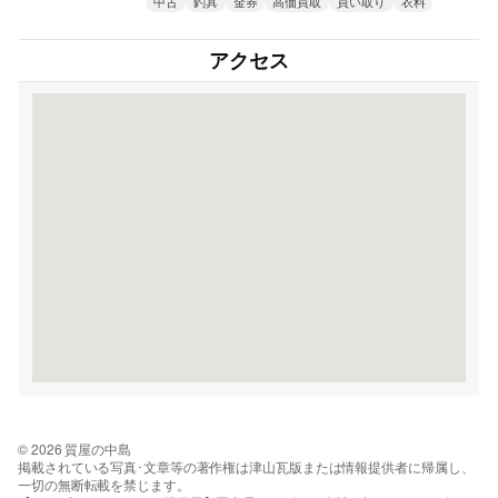
中古
釣具
金券
高価買取
買い取り
衣料
アクセス
© 2026 質屋の中島
掲載されている写真･文章等の著作権は津山瓦版または情報提供者に帰属し、
一切の無断転載を禁じます。