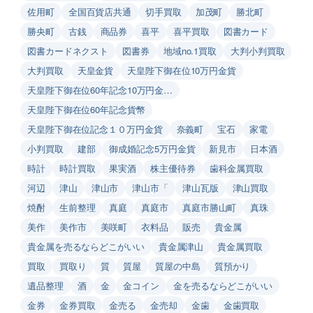
佐用町
全国百貨店共通
切手買取
加茂町
勝北町
勝央町
古銭
商品券
喜平
喜平買取
図書カード
図書カードネクスト
図書券
地域no.1買取
大判小判買取
大判買取
天皇金貨
天皇陛下御在位10万円金貨
天皇陛下御在位60年記念10万円金…
天皇陛下御在位60年記念貨幣
天皇陛下御在位記念１０万円金貨
奈義町
宝石
家電
小判買取
建部
御成婚記念5万円金貨
新見市
日本酒
時計
時計買取
果実酒
株主優待券
歯科金属買取
河辺
津山
津山市
津山市「
津山瓦版
津山買取
焼酎
生前整理
真庭
真庭市
真庭市勝山町
真珠
美作
美作市
美咲町
衣料品
販売
貴金属
貴金属を売るならどこがいい
貴金属津山
貴金属買取
買取
買取り
質
質屋
質屋の中島
質預かり
遺品整理
酒
金
金コイン
金を売るならどこがいい
金券
金券買取
金売る
金売却
金歯
金歯買取