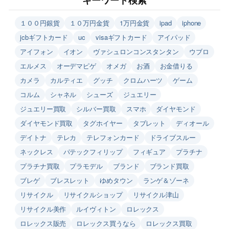
１００円銀貨
１０万円金貨
1万円金貨
ipad
iphone
jcbギフトカード
uc
visaギフトカード
アイパッド
アイフォン
イオン
ヴァシュロンコンスタンタン
ウブロ
エルメス
オーデマピゲ
オメガ
お酒
お金借りる
カメラ
カルティエ
グッチ
クロムハーツ
ゲーム
コルム
シャネル
シューズ
ジュエリー
ジュエリー買取
シルバー買取
スマホ
ダイヤモンド
ダイヤモンド買取
タグホイヤー
タブレット
ディオール
デイトナ
テレカ
テレフォンカード
ドライブスルー
ネックレス
パテックフィリップ
フィギュア
プラチナ
プラチナ買取
プラモデル
ブランド
ブランド買取
ブレゲ
ブレスレット
ゆめタウン
ランゲ＆ゾーネ
リサイクル
リサイクルショップ
リサイクル津山
リサイクル美作
ルイヴィトン
ロレックス
ロレックス販売
ロレックス買うなら
ロレックス買取