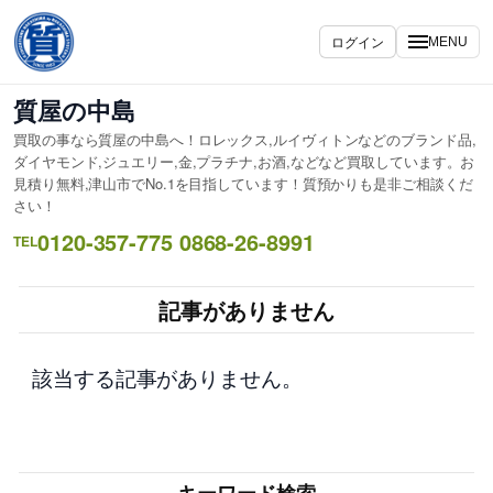
内
容
ログイン
MENU
を
ス
質屋の中島
キ
買取の事なら質屋の中島へ！ロレックス,ルイヴィトンなどのブランド品,
ッ
ダイヤモンド,ジュエリー,金,プラチナ,お酒,などなど買取しています。お
プ
見積り無料,津山市でNo.1を目指しています！質預かりも是非ご相談くだ
さい！
0120-357-775 0868-26-8991
TEL
記事がありません
該当する記事がありません。
キーワード検索