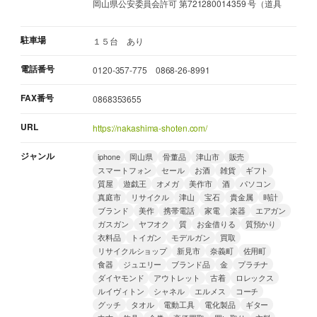
岡山県公安委員会許可 第721280014359 号（道具
駐車場
１５台 あり
電話番号
0120-357-775 0868-26-8991
FAX番号
0868353655
URL
https://nakashima-shoten.com/
ジャンル
iphone
岡山県
骨董品
津山市
販売
スマートフォン
セール
お酒
雑貨
ギフト
質屋
遊戯王
オメガ
美作市
酒
パソコン
真庭市
リサイクル
津山
宝石
貴金属
時計
ブランド
美作
携帯電話
家電
楽器
エアガン
ガスガン
ヤフオク
質
お金借りる
質預かり
衣料品
トイガン
モデルガン
買取
リサイクルショップ
新見市
奈義町
佐用町
食器
ジュエリー
ブランド品
金
プラチナ
ダイヤモンド
アウトレット
古着
ロレックス
ルイヴィトン
シャネル
エルメス
コーチ
グッチ
タオル
電動工具
電化製品
ギター