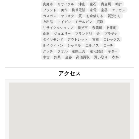
真庭市
リサイクル
津山
宝石
貴金属
時計
ブランド
美作
携帯電話
家電
楽器
エアガン
ガスガン
ヤフオク
質
お金借りる
質預かり
衣料品
トイガン
モデルガン
買取
リサイクルショップ
新見市
奈義町
佐用町
食器
ジュエリー
ブランド品
金
プラチナ
ダイヤモンド
アウトレット
古着
ロレックス
ルイヴィトン
シャネル
エルメス
コーチ
グッチ
タオル
電動工具
電化製品
ギター
中古
釣具
金券
高価買取
買い取り
衣料
アクセス