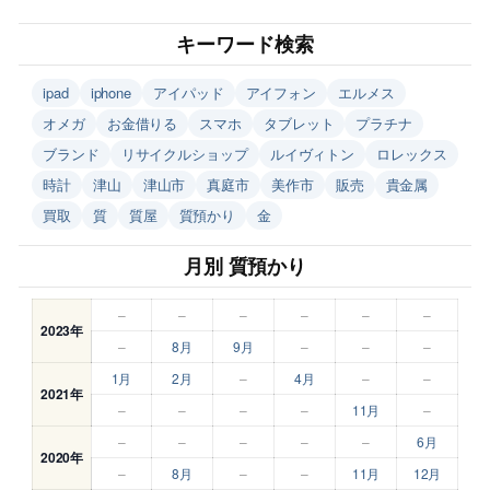
キーワード検索
ipad
iphone
アイパッド
アイフォン
エルメス
オメガ
お金借りる
スマホ
タブレット
プラチナ
ブランド
リサイクルショップ
ルイヴィトン
ロレックス
時計
津山
津山市
真庭市
美作市
販売
貴金属
買取
質
質屋
質預かり
金
月別 質預かり
–
–
–
–
–
–
2023年
–
8月
9月
–
–
–
1月
2月
–
4月
–
–
2021年
–
–
–
–
11月
–
–
–
–
–
–
6月
2020年
–
8月
–
–
11月
12月