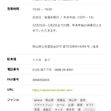
営業時間
10:00 ～ 19:00
定休日：毎週水曜日 ／ 年末年始（12/31～1/2）
12月31日～1月2日までの間、年末年始の休業日とさ
せていただきます。
岡山県公安委員会許可 第721280014359 号（道具
駐車場
１５台 あり
電話番号
0120-357-775 0868-26-8991
FAX番号
0868353655
URL
https://nakashima-shoten.com/
ジャンル
iphone
岡山県
骨董品
津山市
販売
スマートフォン
セール
お酒
雑貨
ギフト
質屋
遊戯王
オメガ
美作市
酒
パソコン