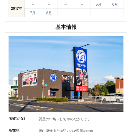
–
–
–
–
5月
6月
2017年
7月
8月
–
–
–
–
基本情報
名称(かな)
質屋の中島（しちやのなかしま）
所在地
岡山県津山市河辺768-2質屋の中島