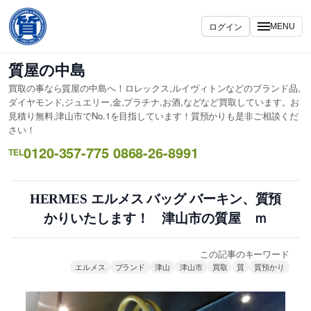
内
容
ログイン
MENU
を
ス
質屋の中島
キ
買取の事なら質屋の中島へ！ロレックス,ルイヴィトンなどのブランド品,
ッ
ダイヤモンド,ジュエリー,金,プラチナ,お酒,などなど買取しています。お
プ
見積り無料,津山市でNo.1を目指しています！質預かりも是非ご相談くだ
さい！
0120-357-775 0868-26-8991
TEL
HERMES エルメス バッグ バーキン、質預
かりいたします！ 津山市の質屋 ｍ
この記事のキーワード
エルメス
ブランド
津山
津山市
買取
質
質預かり