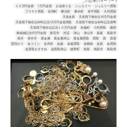
この記事のキーワード
１０万円金貨
1万円金貨
お金借りる
ジュエリー
ジュエリー買取
プラチナ買取
佐用町
勝北町
勝央町
喜平買取
大判買取
天皇金貨
天皇陛下御在位10万円金貨
天皇陛下御在位60年記念10万円金貨買取
天皇陛下御在位60年記念貨幣
天皇陛下御在位記念１０万円金貨
奈義町
小判買取
建部
御成婚記念5万円金貨
新見市
河辺
津山
津山市
真庭
真庭市
美作
美作市
貴金属
貴金属津山
貴金属買取
買取
質
質屋
質預かり
金コイン
金売却
金歯
金歯買取
金眼鏡
金貨
金買取
金買取おすすめ
金買取津山
鏡野町
鳥取
鳥取市
鳥取県