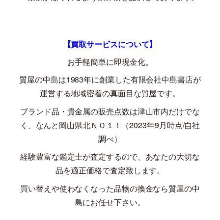
【買取サービスについて】
お手軽簡単に即現金化。
質屋の中島は
1983
年に創業した有限会社中島書店が
運営する地域密着の真面目な質屋です。
ブランド品・貴金属の販売点数は津山市内だけでな
く、なんと岡山県北ＮＯ１！（
2023
年
9
月時点
/
自社
調べ）
経験豊富な鑑定士が査定するので、あなたの大切な
品を適正価格で査定致します。
買い替えや使わなくなった品物の換金なら質屋の中
島にお任せ下さい。