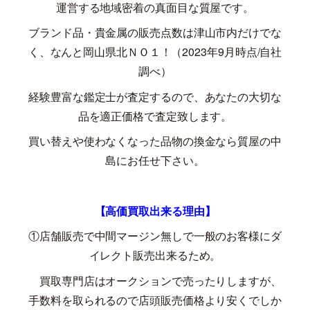
運営する地域密着の真面目な質屋です。
ブランド品・貴金属の販売点数は津山市内だけでな
く、なんと岡山県北ＮＯ１！（
2023
年
9
月時点
/
自社
調べ）
経験豊富な鑑定士が査定するので、あなたの大切な
品を適正価格で査定致します。
買い替えや使わなくなった品物の換金なら質屋の中
島にお任せ下さい。
【高価買取出来る理由】
①店舗販売で中間マージン無しで一般のお客様にダ
イレクト販売出来るため。
買取専門店はオークションで売ったりしますが、
手数料を取られるので店頭販売価格より安くでしか