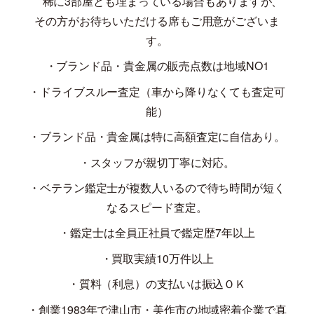
稀に
3
部屋とも埋まっている場合もありますが、
その方がお待ちいただける席もご用意がございま
す。
・ブランド品・貴金属の販売点数は地域
NO1
・ドライブスルー査定（車から降りなくても査定可
能）
・ブランド品・貴金属は特に高額査定に自信あり。
・スタッフが親切丁寧に対応。
・ベテラン鑑定士が複数人いるので待ち時間が短く
なるスピード査定。
・鑑定士は全員正社員で鑑定歴
7
年以上
・買取実績
10
万件以上
・質料（利息）の支払いは振込ＯＫ
・創業
1983
年で津山市・美作市の地域密着企業で真