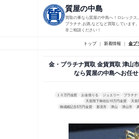
内
質屋の中島
容
買取の事なら質屋の中島へ！ロレックス,
を
プラチナ,お酒,などなど買取しています。
非ご相談ください！
ス
キ
トップ
新着情報
金プ
ッ
プ
金・プラチナ買取 金貨買取 津
なら質屋の中島へお任せ
１０万円金貨
お金借りる
ジュエリー
プラチナ
天皇陛下御在位10万円金貨
天皇
御成婚記念5万円金貨
新見市
津山
津山市