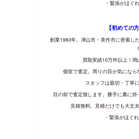
・緊張がほぐ
【初めての
創業
1983
年。津山市・美作市に密着し
買取実績
10
万件以上！岡
個室で査定。周りの目が気になら
スタッフは親切・丁寧
目の前で査定致します。勝手に裏に持
見積無料。見積だけでも大丈
・緊張がほぐれ