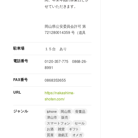
せていただきます。
岡山県公安委員会許可 第
721280014359 号（道具
駐車場
１５台 あり
電話番号
0120-357-775 0868-26-
8991
FAX番号
0868353655
URL
https://nakashima-
shoten.com/
ジャンル
iphone
岡山県
骨董品
津山市
販売
スマートフォン
セール
お酒
雑貨
ギフト
質屋
遊戯王
オメガ