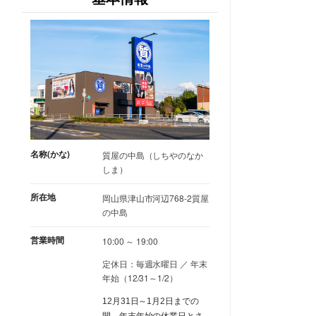
名称(かな)
質屋の中島（しちやのなか
しま）
所在地
岡山県津山市河辺768-2質屋
の中島
営業時間
10:00 ～ 19:00
定休日：毎週水曜日 ／ 年末
年始（12/31～1/2）
12月31日～1月2日までの
間、年末年始の休業日とさ