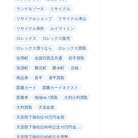
ランゲ＆ゾーネ
リサイクル
リサイクルショップ
リサイクル津山
リサイクル美作
ルイヴィトン
ロレックス
ロレックス販売
ロレックス買うなら
ロレックス買取
佐用町
全国百貨店共通
切手買取
加茂町
勝北町
勝央町
古銭
商品券
喜平
喜平買取
図書カード
図書カードネクスト
図書券
地域no.1買取
大判小判買取
大判買取
天皇金貨
天皇陛下御在位10万円金貨
天皇陛下御在位60年記念10万円金…
天皇陛下御在位60年記念貨幣