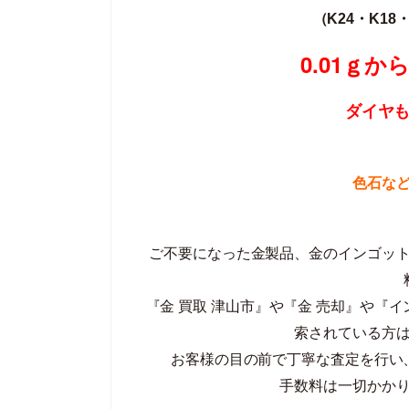
（K24・K18・
0.01ｇ
ダイヤ
色石な
ご不要になった金製品、金のインゴッ
『金 買取 津山市』や『金 売却』や『
索されている方
お客様の目の前で丁寧な査定を行い
手数料は一切かか