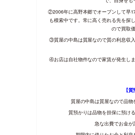
で、自身をも
②
2006
年に高野本郷でオープンして早
1
も模索中です。常に高く売れる先を探
ので買取
③質屋の中島は質屋なので質の利息収
④お店は自社物件なので家賃が発生し
【質
質屋の中島は質屋なので品物
質預かりは品物を担保に預け
急な出費でお金が
期限内に借りたお金と利息