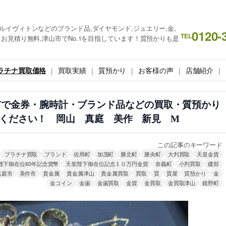
ルイヴィトンなどのブランド品,ダイヤモンド,ジュエリー,金,
0120-
TEL
お見積り無料,津山市でNo.1を目指しています！質預かりも是
ラチナ買取価格
買取実績
質預かり
お客様の声
店舗紹介
山市で金券・腕時計・ブランド品などの買取・質預かり
ください！ 岡山 真庭 美作 新見 M
この記事のキーワード
プラチナ買取
ブランド
佐用町
加茂町
勝北町
勝央町
大判買取
天皇金貨
陛下御在位60年記念貨幣
天皇陛下御在位記念１０万円金貨
奈義町
小判買取
建部
真庭市
美作市
貴金属
貴金属津山
貴金属買取
買取
質
質屋
質預かり
金
金コイン
金歯
金歯買取
金貨
金買取
金買取津山
鏡野町