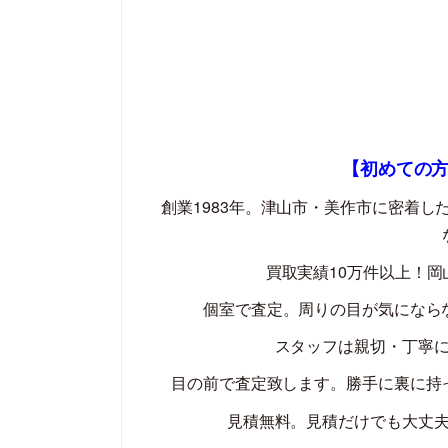
【初めての
創業
1983
年。津山市・美作市に密着し
買取実績
10
万件以上！岡
個室で査定。周りの目が気になら
スタッフは親切・丁寧
目の前で査定致します。勝手に裏に持
見積無料。見積だけでも大丈