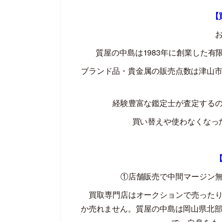
【
質屋の中島は
1983
年に創業した有
ブランド品・貴金属の販売点数は津山
経験豊富な鑑定士が査定する
買い替えや使わなくなっ
①店舗販売で中間マージン
買取専門店はオークションで売ったり
か売れません。質屋の中島は岡山県北