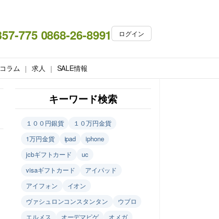
357-775 0868-26-8991
ログイン
コラム
求人
SALE情報
キーワード検索
１００円銀貨
１０万円金貨
1万円金貨
ipad
iphone
jcbギフトカード
uc
visaギフトカード
アイパッド
アイフォン
イオン
ヴァシュロンコンスタンタン
ウブロ
エルメス
オーデマピゲ
オメガ