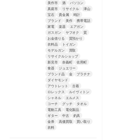
美作市
酒
パソコン
真庭市
リサイクル
津山
宝石
貴金属
時計
ブランド
美作
携帯電話
家電
楽器
エアガン
ガスガン
ヤフオク
質
お金借りる
質預かり
衣料品
トイガン
モデルガン
買取
リサイクルショップ
新見市
奈義町
佐用町
食器
ジュエリー
ブランド品
金
プラチナ
ダイヤモンド
アウトレット
古着
ロレックス
ルイヴィトン
シャネル
エルメス
コーチ
グッチ
タオル
電動工具
電化製品
ギター
中古
釣具
金券
高価買取
買い取り
衣料