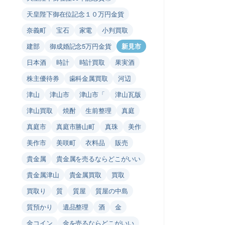
天皇陛下御在位記念１０万円金貨
奈義町
宝石
家電
小判買取
建部
御成婚記念5万円金貨
新見市
日本酒
時計
時計買取
果実酒
株主優待券
歯科金属買取
河辺
津山
津山市
津山市「
津山瓦版
津山買取
焼酎
生前整理
真庭
真庭市
真庭市勝山町
真珠
美作
美作市
美咲町
衣料品
販売
貴金属
貴金属を売るならどこがいい
貴金属津山
貴金属買取
買取
買取り
質
質屋
質屋の中島
質預かり
遺品整理
酒
金
金コイン
金を売るならどこがいい