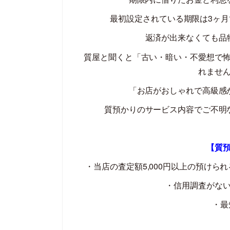
最初設定されている期限は
3
ヶ月
返済が出来なくても品
質屋と聞くと「古い・暗い・不愛想で
れませ
「お店がおしゃれで高級感
質預かりのサービス内容でご不明
【質
・当店の査定額
5,000
円以上の預けられ
・信用調査がな
・最