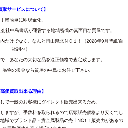
買取サービスについて】
お手軽簡単に即現金化。
限会社中島書店が運営する地域密着の真面目な質屋です。
市内だけでなく、なんと岡山県北ＮＯ１！（
2023
年
9
月時点
/
自
社調べ）
ので、あなたの大切な品を適正価格で査定致します。
た品物の換金なら質屋の中島にお任せ下さい。
【高価買取出来る理由】
無しで一般のお客様にダイレクト販売出来るため。
しますが、手数料を取られるので店頭販売価格より安くでし
部地域でブランド品・貴金属製品の売上
NO1
！販売力があるの