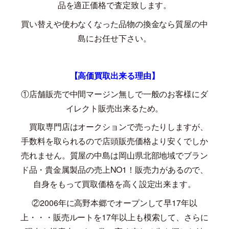
品を適正価格で査定致します。
買い替えや使わなくなった品物の換金なら質屋の中
島にお任せ下さい。
【高価買取出来る理由】
①店舗販売で中間マージン無しで一般のお客様にダ
イレクト販売出来るため。
買取専門店はオークションで売ったりしますが、
手数料を取られるので店頭販売価格より安くでしか
売れません。質屋の中島は岡山県北部地域でブラン
ド品・貴金属製品の売上
NO1
！販売力があるので、
自身をもって買取価格を高く設定出来ます。
②
2006
年に高野本郷でオープンして早
17
年以
上・・・販売ルートを
17
年以上も模索して、さらに