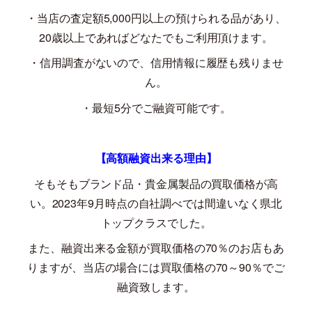
・当店の査定額
5,000
円以上の預けられる品があり、
20
歳以上であればどなたでもご利用頂けます。
・信用調査がないので、信用情報に履歴も残りませ
ん。
・最短
5
分でご融資可能です。
【高額融資出来る理由】
そもそもブランド品・貴金属製品の買取価格が高
い。
2023
年
9
月時点の自社調べでは間違いなく県北
トップクラスでした。
また、融資出来る金額が買取価格の
70
％のお店もあ
りますが、当店の場合には買取価格の
70
～
90
％でご
融資致します。