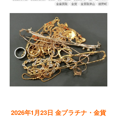
金歯買取
金貨
金買取津山
鏡野町
2026年1月23
日
金プラチナ・金貨