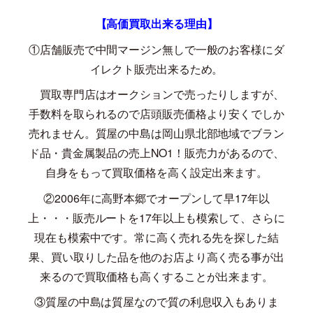
【高価買取出来る理由】
①店舗販売で中間マージン無しで一般のお客様にダ
イレクト販売出来るため。
買取専門店はオークションで売ったりしますが、
手数料を取られるので店頭販売価格より安くでしか
売れません。質屋の中島は岡山県北部地域でブラン
ド品・貴金属製品の売上
NO1
！販売力があるので、
自身をもって買取価格を高く設定出来ます。
②
2006
年に高野本郷でオープンして早
17
年以
上・・・販売ルートを
17
年以上も模索して、さらに
現在も模索中です。常に高く売れる先を探した結
果、買い取りした品を他のお店より高く売る事が出
来るので買取価格も高くすることが出来ます。
③質屋の中島は質屋なので質の利息収入もありま