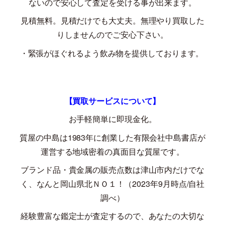
ないので安心して査定を受ける事が出来ます。
見積無料。見積だけでも大丈夫。無理やり買取した
りしませんのでご安心下さい。
・緊張がほぐれるよう飲み物を提供しております。
【買取サービスについて】
お手軽簡単に即現金化。
質屋の中島は
1983
年に創業した有限会社中島書店が
運営する地域密着の真面目な質屋です。
ブランド品・貴金属の販売点数は津山市内だけでな
く、なんと岡山県北ＮＯ１！（
2023
年
9
月時点
/
自社
調べ）
経験豊富な鑑定士が査定するので、あなたの大切な