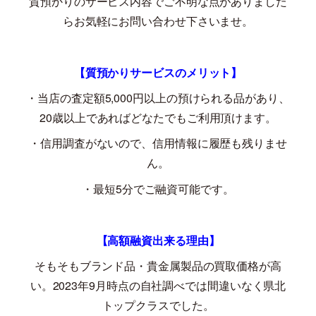
質預かりのサービス内容でご不明な点がありました
らお気軽にお問い合わせ下さいませ。
【質預かりサービスのメリット】
・当店の査定額
5,000
円以上の預けられる品があり、
20
歳以上であればどなたでもご利用頂けます。
・信用調査がないので、信用情報に履歴も残りませ
ん。
・最短
5
分でご融資可能です。
【高額融資出来る理由】
そもそもブランド品・貴金属製品の買取価格が高
い。
2023
年
9
月時点の自社調べでは間違いなく県北
トップクラスでした。