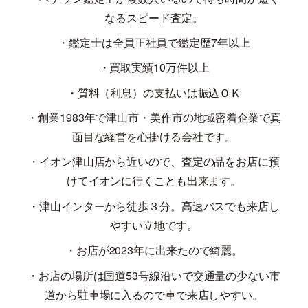
なるスピード査定。
・鑑定士は全員正社員で鑑定歴
7
年以上
・買取実績
10
万件以上
・質料（利息）の支払いは振込ＯＫ
・創業
1983
年で津山市・美作市の地域密着企業で真
面目な経営を心掛ける会社です。
・イオン津山店から近いので、査定の品をお店に預
けてイオンに行くことも出来ます。
・津山インターから徒歩３分。高速バスでも来店し
やすい立地です。
・お店が
2023
年に出来たので綺麗。
・お店の場所は国道
53
号線沿いで交通量の少ない市
道から駐車場に入るので車で来店しやすい。