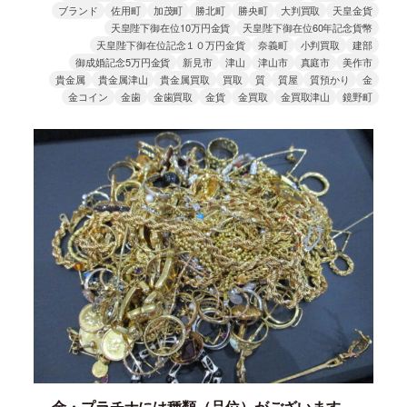
ブランド
佐用町
加茂町
勝北町
勝央町
大判買取
天皇金貨
天皇陛下御在位10万円金貨
天皇陛下御在位60年記念貨幣
天皇陛下御在位記念１０万円金貨
奈義町
小判買取
建部
御成婚記念5万円金貨
新見市
津山
津山市
真庭市
美作市
貴金属
貴金属津山
貴金属買取
買取
質
質屋
質預かり
金
金コイン
金歯
金歯買取
金貨
金買取
金買取津山
鏡野町
金・プラチナには種類（品位）がございます。