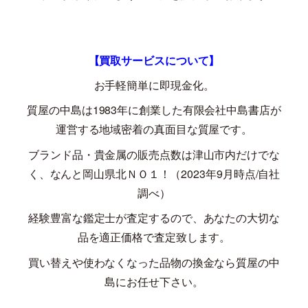
【買取サービスについて】
お手軽簡単に即現金化。
質屋の中島は
1983
年に創業した有限会社中島書店が
運営する地域密着の真面目な質屋です。
ブランド品・貴金属の販売点数は津山市内だけでな
く、なんと岡山県北ＮＯ１！（
2023
年
9
月時点
/
自社
調べ）
経験豊富な鑑定士が査定するので、あなたの大切な
品を適正価格で査定致します。
買い替えや使わなくなった品物の換金なら質屋の中
島にお任せ下さい。