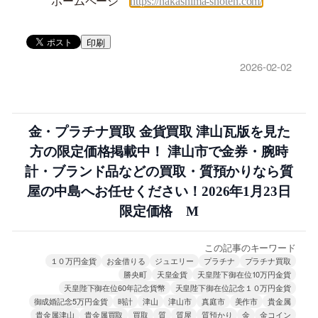
ホームページ
https://nakashima-shoten.com/
印刷
2026-02-02
金・プラチナ買取 金貨買取 津山瓦版を見た
方の限定価格掲載中！ 津山市で金券・腕時
計・ブランド品などの買取・質預かりなら質
屋の中島へお任せください！2026年1月23日
限定価格 M
この記事のキーワード
１０万円金貨
お金借りる
ジュエリー
プラチナ
プラチナ買取
勝央町
天皇金貨
天皇陛下御在位10万円金貨
天皇陛下御在位60年記念貨幣
天皇陛下御在位記念１０万円金貨
御成婚記念5万円金貨
時計
津山
津山市
真庭市
美作市
貴金属
貴金属津山
貴金属買取
買取
質
質屋
質預かり
金
金コイン