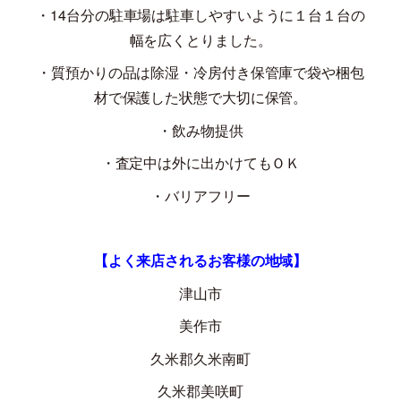
・
14
台分の駐車場は駐車しやすいように１台１台の
幅を広くとりました。
・質預かりの品は除湿・冷房付き保管庫で袋や梱包
材で保護した状態で大切に保管。
・飲み物提供
・査定中は外に出かけてもＯＫ
・バリアフリー
【よく来店されるお客様の地域】
津山市
美作市
久米郡久米南町
久米郡美咲町