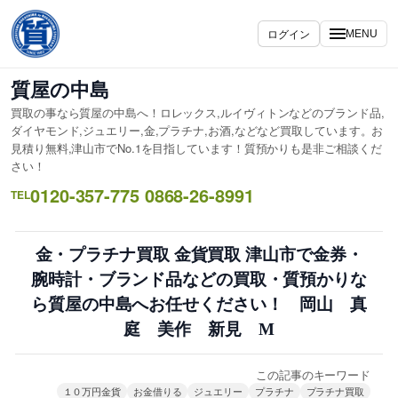
内
容
ログイン
MENU
を
ス
質屋の中島
キ
買取の事なら質屋の中島へ！ロレックス,ルイヴィトンなどのブランド品,
ッ
ダイヤモンド,ジュエリー,金,プラチナ,お酒,などなど買取しています。お
プ
見積り無料,津山市でNo.1を目指しています！質預かりも是非ご相談くだ
さい！
0120-357-775 0868-26-8991
TEL
金・プラチナ買取 金貨買取 津山市で金券・
腕時計・ブランド品などの買取・質預かりな
ら質屋の中島へお任せください！ 岡山 真
庭 美作 新見 M
この記事のキーワード
１０万円金貨
お金借りる
ジュエリー
プラチナ
プラチナ買取