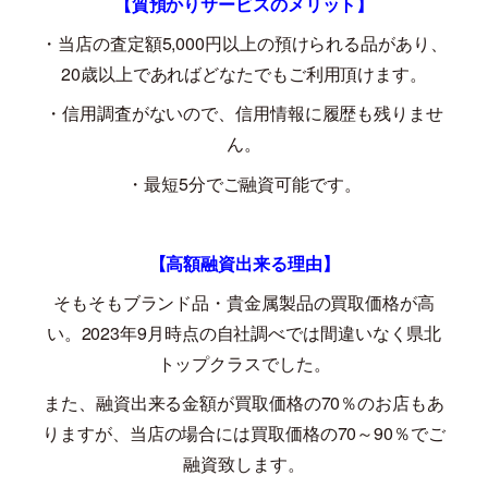
【質預かりサービスのメリット】
・当店の査定額
5,000
円以上の預けられる品があり、
20
歳以上であればどなたでもご利用頂けます。
・信用調査がないので、信用情報に履歴も残りませ
ん。
・最短
5
分でご融資可能です。
【高額融資出来る理由】
そもそもブランド品・貴金属製品の買取価格が高
い。
2023
年
9
月時点の自社調べでは間違いなく県北
トップクラスでした。
また、融資出来る金額が買取価格の
70
％のお店もあ
りますが、当店の場合には買取価格の
70
～
90
％でご
融資致します。