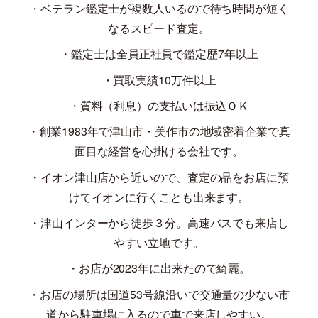
・ベテラン鑑定士が複数人いるので待ち時間が短く
なるスピード査定。
・鑑定士は全員正社員で鑑定歴
7
年以上
・買取実績
10
万件以上
・質料（利息）の支払いは振込ＯＫ
・創業
1983
年で津山市・美作市の地域密着企業で真
面目な経営を心掛ける会社です。
・イオン津山店から近いので、査定の品をお店に預
けてイオンに行くことも出来ます。
・津山インターから徒歩３分。高速バスでも来店し
やすい立地です。
・お店が
2023
年に出来たので綺麗。
・お店の場所は国道
53
号線沿いで交通量の少ない市
道から駐車場に入るので車で来店しやすい。