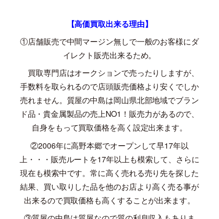
【高価買取出来る理由】
①店舗販売で中間マージン無しで一般のお客様にダ
イレクト販売出来るため。
買取専門店はオークションで売ったりしますが、
手数料を取られるので店頭販売価格より安くでしか
売れません。質屋の中島は岡山県北部地域でブラン
ド品・貴金属製品の売上
NO1
！販売力があるので、
自身をもって買取価格を高く設定出来ます。
②
2006
年に高野本郷でオープンして早
17
年以
上・・・販売ルートを
17
年以上も模索して、さらに
現在も模索中です。常に高く売れる売り先を探した
結果、買い取りした品を他のお店より高く売る事が
出来るので買取価格も高くすることが出来ます。
③質屋の中島は質屋なので質の利息収入もありま