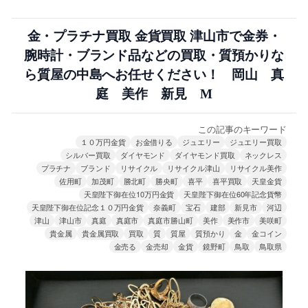
金・プラチナ買取 金貨買取 津山市で金券・
腕時計・ブランド品などの買取・質預かりな
ら質屋の中島へお任せください！ 岡山 真
庭 美作 新見 M
この記事のキーワード
１０万円金貨
お金借りる
ジュエリー
ジュエリー買取
シルバー買取
ダイヤモンド
ダイヤモンド買取
ネックレス
プラチナ
ブランド
リサイクル
リサイクル津山
リサイクル美作
佐用町
加茂町
勝北町
勝央町
喜平
喜平買取
天皇金貨
天皇陛下御在位10万円金貨
天皇陛下御在位60年記念貨幣
天皇陛下御在位記念１０万円金貨
奈義町
宝石
建部
新見市
河辺
津山
津山市
真庭
真庭市
真庭市勝山町
美作
美作市
美咲町
貴金属
貴金属買取
買取
質
質屋
質預かり
金
金コイン
金売る
金売却
金貨
鏡野町
鳥取
鳥取県