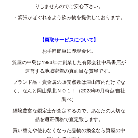
りしませんのでご安心下さい。
・緊張がほぐれるよう飲み物を提供しております。
【買取サービスについて】
お手軽簡単に即現金化。
質屋の中島は
1983
年に創業した有限会社中島書店が
運営する地域密着の真面目な質屋です。
ブランド品・貴金属の販売点数は津山市内だけでな
く、なんと岡山県北ＮＯ１！（
2023
年
9
月時点
/
自社
調べ）
経験豊富な鑑定士が査定するので、あなたの大切な
品を適正価格で査定致します。
買い替えや使わなくなった品物の換金なら質屋の中