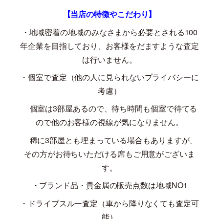
【当店の特徴やこだわり】
・地域密着の地域のみなさまから必要とされる
100
年企業を目指しており、お客様をだますような査定
は行いません。
・個室で査定（他の人に見られないプライバシーに
考慮）
個室は
3
部屋あるので、待ち時間も個室で待てる
ので他のお客様の視線が気になりません。
稀に
3
部屋とも埋まっている場合もありますが、
その方がお待ちいただける席もご用意がございま
す。
・ブランド品・貴金属の販売点数は地域
NO1
・ドライブスルー査定（車から降りなくても査定可
能）