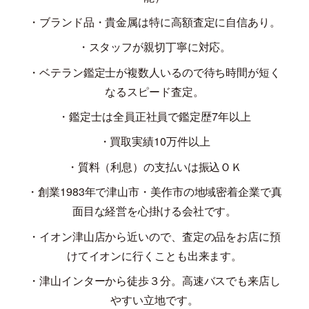
・ブランド品・貴金属は特に高額査定に自信あり。
・スタッフが親切丁寧に対応。
・ベテラン鑑定士が複数人いるので待ち時間が短く
なるスピード査定。
・鑑定士は全員正社員で鑑定歴
7
年以上
・買取実績
10
万件以上
・質料（利息）の支払いは振込ＯＫ
・創業
1983
年で津山市・美作市の地域密着企業で真
面目な経営を心掛ける会社です。
・イオン津山店から近いので、査定の品をお店に預
けてイオンに行くことも出来ます。
・津山インターから徒歩３分。高速バスでも来店し
やすい立地です。