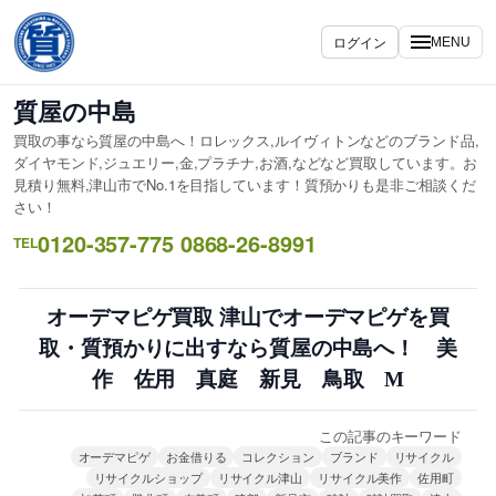
内
容
ログイン
MENU
を
ス
質屋の中島
キ
買取の事なら質屋の中島へ！ロレックス,ルイヴィトンなどのブランド品,
ッ
ダイヤモンド,ジュエリー,金,プラチナ,お酒,などなど買取しています。お
プ
見積り無料,津山市でNo.1を目指しています！質預かりも是非ご相談くだ
さい！
0120-357-775 0868-26-8991
TEL
オーデマピゲ買取 津山でオーデマピゲを買
取・質預かりに出すなら質屋の中島へ！ 美
作 佐用 真庭 新見 鳥取 M
この記事のキーワード
オーデマピゲ
お金借りる
コレクション
ブランド
リサイクル
リサイクルショップ
リサイクル津山
リサイクル美作
佐用町