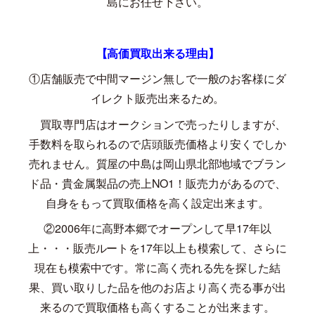
島にお任せ下さい。
【高価買取出来る理由】
①店舗販売で中間マージン無しで一般のお客様にダ
イレクト販売出来るため。
買取専門店はオークションで売ったりしますが、
手数料を取られるので店頭販売価格より安くでしか
売れません。質屋の中島は岡山県北部地域でブラン
ド品・貴金属製品の売上
NO1
！販売力があるので、
自身をもって買取価格を高く設定出来ます。
②
2006
年に高野本郷でオープンして早
17
年以
上・・・販売ルートを
17
年以上も模索して、さらに
現在も模索中です。常に高く売れる先を探した結
果、買い取りした品を他のお店より高く売る事が出
来るので買取価格も高くすることが出来ます。