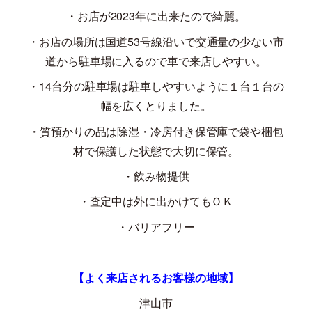
・お店が
2023
年に出来たので綺麗。
・お店の場所は国道
53
号線沿いで交通量の少ない市
道から駐車場に入るので車で来店しやすい。
・
14
台分の駐車場は駐車しやすいように１台１台の
幅を広くとりました。
・質預かりの品は除湿・冷房付き保管庫で袋や梱包
材で保護した状態で大切に保管。
・飲み物提供
・査定中は外に出かけてもＯＫ
・バリアフリー
【よく来店されるお客様の地域】
津山市