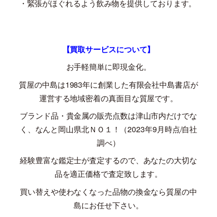
・緊張がほぐれるよう飲み物を提供しております。
【買取サービスについて】
お手軽簡単に即現金化。
質屋の中島は
1983
年に創業した有限会社中島書店が
運営する地域密着の真面目な質屋です。
ブランド品・貴金属の販売点数は津山市内だけでな
く、なんと岡山県北ＮＯ１！（
2023
年
9
月時点
/
自社
調べ）
経験豊富な鑑定士が査定するので、あなたの大切な
品を適正価格で査定致します。
買い替えや使わなくなった品物の換金なら質屋の中
島にお任せ下さい。