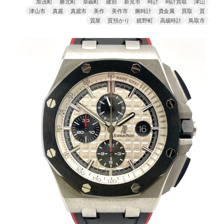
加茂町
勝北町
奈義町
建部
新見市
時計
時計買取
津山
津山市
真庭
真庭市
美作
美作市
腕時計
貴金属
買取
質
質屋
質預かり
鏡野町
高級時計
鳥取市