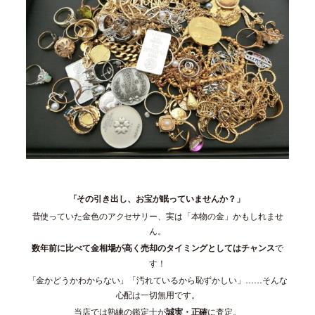
「その引き出し、お宝が眠っていませんか？」
昔使っていた金色のアクセサリー、実は「本物の金」かもしれませ
ん。
数年前に比べて金相場が高く売却のタイミングとしてはチャンス
で
す！
「金かどうかわからない」「汚れているから恥ずかしい」……そんな
心配は一切無用です。
当店では熟練の鑑定士が
誠実・正確
に査定。