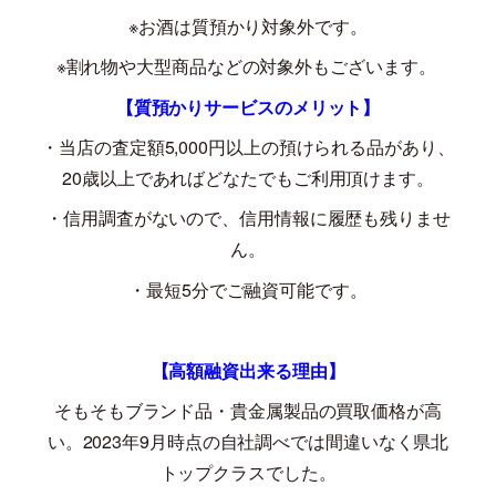
※お酒は質預かり対象外です。
※割れ物や大型商品などの対象外もございます。
【質預かりサービスのメリット】
・当店の査定額
5,000
円以上の預けられる品があり、
20
歳以上であればどなたでもご利用頂けます。
・信用調査がないので、信用情報に履歴も残りませ
ん。
・最短
5
分でご融資可能です。
【高額融資出来る理由】
そもそもブランド品・貴金属製品の買取価格が高
い。
2023
年
9
月時点の自社調べでは間違いなく県北
トップクラスでした。