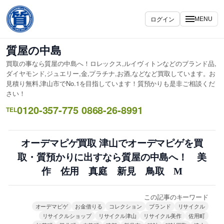
内
容
ログイン
MENU
を
ス
質屋の中島
キ
買取の事なら質屋の中島へ！ロレックス,ルイヴィトンなどのブランド品,
ッ
ダイヤモンド,ジュエリー,金,プラチナ,お酒,などなど買取しています。お
プ
見積り無料,津山市でNo.1を目指しています！質預かりも是非ご相談くだ
さい！
0120-357-775 0868-26-8991
TEL
オーデマピゲ買取 津山でオーデマピゲを買
取・質預かりに出すなら質屋の中島へ！ 美
作 佐用 真庭 新見 鳥取 M
この記事のキーワード
オーデマピゲ
お金借りる
コレクション
ブランド
リサイクル
リサイクルショップ
リサイクル津山
リサイクル美作
佐用町