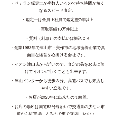
・ベテラン鑑定士が複数人いるので待ち時間が短く
なるスピード査定。
・鑑定士は全員正社員で鑑定歴
7
年以上
・買取実績
10
万件以上
・質料（利息）の支払いは振込ＯＫ
・創業
1983
年で津山市・美作市の地域密着企業で真
面目な経営を心掛ける会社です。
・イオン津山店から近いので、査定の品をお店に預
けてイオンに行くことも出来ます。
・津山インターから徒歩３分。高速バスでも来店し
やすい立地です。
・お店が
2023
年に出来たので綺麗。
・お店の場所は国道
53
号線沿いで交通量の少ない市
道から駐車場に入るので車で来店しやすい。