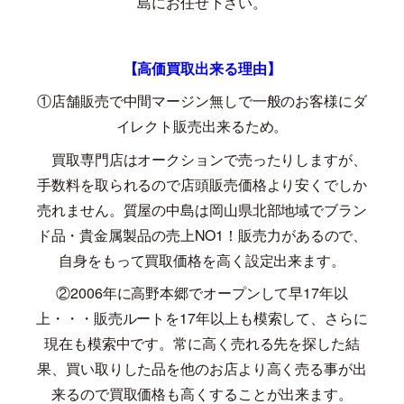
島にお任せ下さい。
【高価買取出来る理由】
①店舗販売で中間マージン無しで一般のお客様にダ
イレクト販売出来るため。
買取専門店はオークションで売ったりしますが、
手数料を取られるので店頭販売価格より安くでしか
売れません。質屋の中島は岡山県北部地域でブラン
ド品・貴金属製品の売上
NO1
！販売力があるので、
自身をもって買取価格を高く設定出来ます。
②
2006
年に高野本郷でオープンして早
17
年以
上・・・販売ルートを
17
年以上も模索して、さらに
現在も模索中です。常に高く売れる先を探した結
果、買い取りした品を他のお店より高く売る事が出
来るので買取価格も高くすることが出来ます。