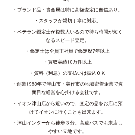
・ブランド品・貴金属は特に高額査定に自信あり。
・スタッフが親切丁寧に対応。
・ベテラン鑑定士が複数人いるので待ち時間が短く
なるスピード査定。
・鑑定士は全員正社員で鑑定歴
7
年以上
・買取実績
10
万件以上
・質料（利息）の支払いは振込ＯＫ
・創業
1983
年で津山市・美作市の地域密着企業で真
面目な経営を心掛ける会社です。
・イオン津山店から近いので、査定の品をお店に預
けてイオンに行くことも出来ます。
・津山インターから徒歩３分。高速バスでも来店し
やすい立地です。