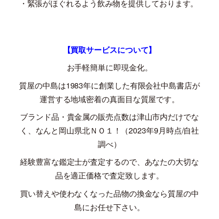
・緊張がほぐれるよう飲み物を提供しております。
【買取サービスについて】
お手軽簡単に即現金化。
質屋の中島は
1983
年に創業した有限会社中島書店が
運営する地域密着の真面目な質屋です。
ブランド品・貴金属の販売点数は津山市内だけでな
く、なんと岡山県北ＮＯ１！（
2023
年
9
月時点
/
自社
調べ）
経験豊富な鑑定士が査定するので、あなたの大切な
品を適正価格で査定致します。
買い替えや使わなくなった品物の換金なら質屋の中
島にお任せ下さい。