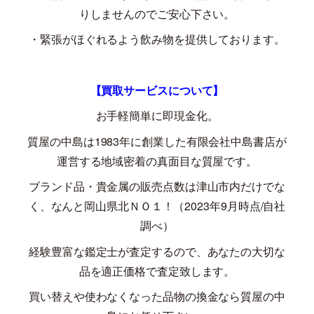
りしませんのでご安心下さい。
・緊張がほぐれるよう飲み物を提供しております。
【買取サービスについて】
お手軽簡単に即現金化。
質屋の中島は
1983
年に創業した有限会社中島書店が
運営する地域密着の真面目な質屋です。
ブランド品・貴金属の販売点数は津山市内だけでな
く、なんと岡山県北ＮＯ１！（
2023
年
9
月時点
/
自社
調べ）
経験豊富な鑑定士が査定するので、あなたの大切な
品を適正価格で査定致します。
買い替えや使わなくなった品物の換金なら質屋の中