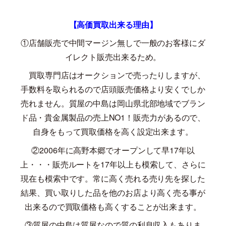
【高価買取出来る理由】
①店舗販売で中間マージン無しで一般のお客様にダ
イレクト販売出来るため。
買取専門店はオークションで売ったりしますが、
手数料を取られるので店頭販売価格より安くでしか
売れません。質屋の中島は岡山県北部地域でブラン
ド品・貴金属製品の売上
NO1
！販売力があるので、
自身をもって買取価格を高く設定出来ます。
②
2006
年に高野本郷でオープンして早
17
年以
上・・・販売ルートを
17
年以上も模索して、さらに
現在も模索中です。常に高く売れる売り先を探した
結果、買い取りした品を他のお店より高く売る事が
出来るので買取価格も高くすることが出来ます。
③質屋の中島は質屋なので質の利息収入もありま