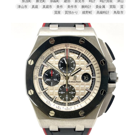
加茂町
勝北町
奈義町
建部
新見市
時計
時計買取
津山
津山市
真庭
真庭市
美作
美作市
腕時計
貴金属
買取
質
質屋
質預かり
鏡野町
高級時計
鳥取市