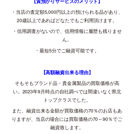
【質預かりサービスのメリット】
・当店の査定額
5,000
円以上の預けられる品があり、
20
歳以上であればどなたでもご利用頂けます。
・信用調査がないので、信用情報に履歴も残りませ
ん。
・最短
5
分でご融資可能です。
【高額融資出来る理由】
そもそもブランド品・貴金属製品の買取価格が高
い。
2023
年
9
月時点の自社調べでは間違いなく県北
トップクラスでした。
また、融資出来る金額が買取価格の
70
％のお店もあ
りますが、当店の場合には買取価格の
70
～
90
％でご
融資致します。