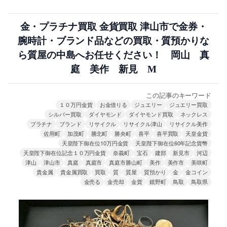
金・プラチナ買取 金貨買取 津山市で金券・
腕時計・ブランド品などの買取・質預かりな
ら質屋の中島へお任せください！ 岡山 真
庭 美作 新見 M
この記事のキーワード
１０万円金貨
お金借りる
ジュエリー
ジュエリー買取
シルバー買取
ダイヤモンド
ダイヤモンド買取
ネックレス
プラチナ
ブランド
リサイクル
リサイクル津山
リサイクル美作
佐用町
加茂町
勝北町
勝央町
喜平
喜平買取
天皇金貨
天皇陛下御在位10万円金貨
天皇陛下御在位60年記念貨幣
天皇陛下御在位記念１０万円金貨
奈義町
宝石
建部
新見市
河辺
津山
津山市
真庭
真庭市
真庭市勝山町
美作
美作市
美咲町
貴金属
貴金属買取
買取
質
質屋
質預かり
金
金コイン
金売る
金売却
金貨
鏡野町
鳥取
鳥取県