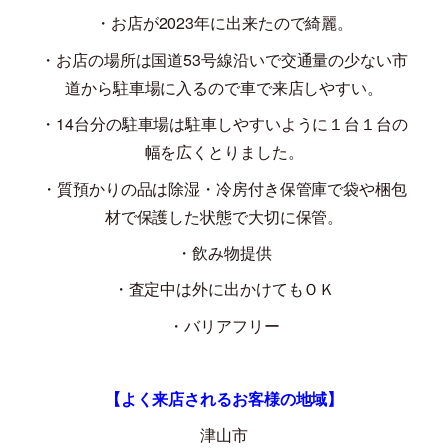
・お店が
2023
年に出来たので綺麗。
・お店の場所は国道
53
号線沿いで交通量の少ない市
道から駐車場に入るので車で来店しやすい。
・
14
台分の駐車場は駐車しやすいように１台１台の
幅を広くとりました。
・質預かりの品は除湿・冷房付き保管庫で袋や梱包
材で保護した状態で大切に保管。
・飲み物提供
・査定中は外に出かけてもＯＫ
・バリアフリー
【よく来店されるお客様の地域】
津山市