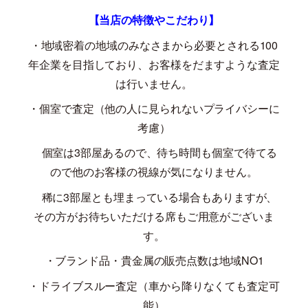
【当店の特徴やこだわり】
・地域密着の地域のみなさまから必要とされる
100
年企業を目指しており、お客様をだますような査定
は行いません。
・個室で査定（他の人に見られないプライバシーに
考慮）
個室は
3
部屋あるので、待ち時間も個室で待てる
ので他のお客様の視線が気になりません。
稀に
3
部屋とも埋まっている場合もありますが、
その方がお待ちいただける席もご用意がございま
す。
・ブランド品・貴金属の販売点数は地域
NO1
・ドライブスルー査定（車から降りなくても査定可
能）