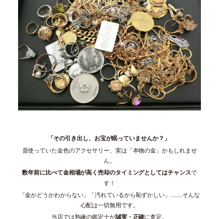
「その引き出し、お宝が眠っていませんか？」
昔使っていた金色のアクセサリー、実は「本物の金」かもしれませ
ん。
数年前に比べて金相場が高く売却のタイミングとしてはチャンス
で
す！
「金かどうかわからない」「汚れているから恥ずかしい」……そんな
心配は一切無用です。
当店では熟練の鑑定士が
誠実・正確
に査定。