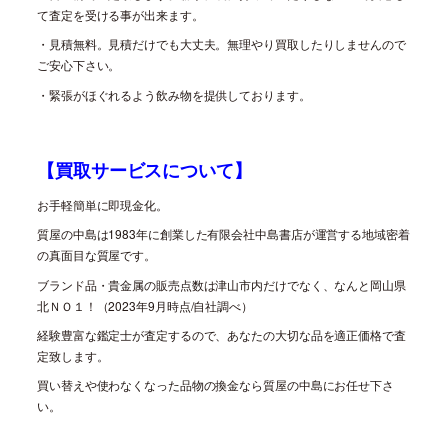
て査定を受ける事が出来ます。
・見積無料。見積だけでも大丈夫。無理やり買取したりしませんので
ご安心下さい。
・緊張がほぐれるよう飲み物を提供しております。
【買取サービスについて】
お手軽簡単に即現金化。
質屋の中島は
1983
年に創業した有限会社中島書店が運営する地域密着
の真面目な質屋です。
ブランド品・貴金属の販売点数は津山市内だけでなく、なんと岡山県
北ＮＯ１！（
2023
年
9
月時点
/
自社調べ）
経験豊富な鑑定士が査定するので、あなたの大切な品を適正価格で査
定致します。
買い替えや使わなくなった品物の換金なら質屋の中島にお任せ下さ
い。