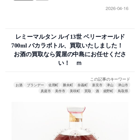
2026-04-16
レミーマルタン ルイ13世 ベリーオールド
700ml バカラボトル、買取いたしました！
お酒の買取なら質屋の中島にお任せくださ
い！ ｍ
この記事のキーワード
お酒
ブランデー
佐用町
勝央町
奈義町
新見市
津山
津山市
真庭市
美作市
美咲町
買取
酒
鏡野町
鳥取県