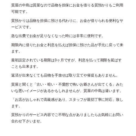
質屋の中島は質屋なので品物を担保にお金を借りる質預かりもご利用
可能です。
質預かりは品物を担保に預ける代わりに、お金が借りられる便利なサ
ービスです。
急な出費でお金が足りなくなった時には非常に便利です。
期限内に借りたお金と利息を払えば担保に預けた品が手元に戻って来
ます。
最初設定されている期限は
3
ヶ月ですが、利息を払って期限を延ばす
ことも出来ます。
返済が出来なくても品物を手放せば取り立てや催促もありません。
質屋と聞くと「古い・暗い・不愛想で怖いお爺さんが出てくる」みた
いな悪いイメージがあるかもしれませんが、質屋の中島は違います。
「お店がおしゃれで高級感があり、スタッフが親切丁寧に対応」致し
ます。
質預かりのサービス内容でご不明な点がありましたらお気軽にお問い
合わせ下さいませ。