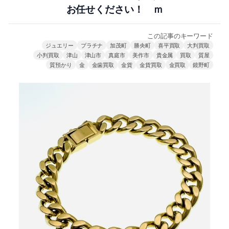
お任せください！ ｍ
この記事のキーワード
ジュエリー
プラチナ
加茂町
勝央町
喜平買取
大判買取
小判買取
津山
津山市
真庭市
美作市
貴金属
買取
質屋
質預かり
金
金歯買取
金貨
金貨買取
金買取
鏡野町