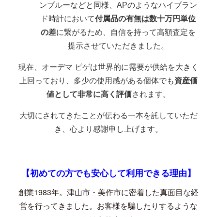
ンブルーなどと同様、APのようなハイブラン
ド時計において
付属品の有無は数十万円単位
の差
に繋がるため、自信を持って高額査定を
提示させていただきました。
現在、オーデマ ピゲは世界的に需要が供給を大きく
上回っており、多少の使用感がある個体でも
資産価
値として非常に高く評価
されます。
大切にされてきたことが伝わる一本を託していただ
き、心より感謝申し上げます。
【初めての方でも安心して利用できる理由】
創業
1983
年。津山市・美作市に密着した真面目な経
営を行ってきました。お客様を騙したりするような