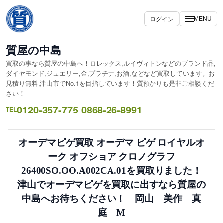
内
容
ログイン
MENU
を
ス
質屋の中島
キ
買取の事なら質屋の中島へ！ロレックス,ルイヴィトンなどのブランド品,
ッ
ダイヤモンド,ジュエリー,金,プラチナ,お酒,などなど買取しています。お
プ
見積り無料,津山市でNo.1を目指しています！質預かりも是非ご相談くだ
さい！
0120-357-775 0868-26-8991
TEL
オーデマピゲ買取 オーデマ ピゲ ロイヤルオ
ーク オフショア クロノグラフ
26400SO.OO.A002CA.01を買取りました！
津山でオーデマピゲを買取に出すなら質屋の
中島へお待ちください！ 岡山 美作 真
庭 M