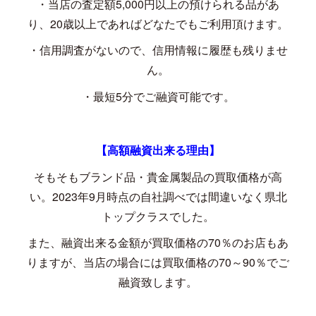
・当店の査定額
5,000
円以上の預けられる品があ
り、
20
歳以上であればどなたでもご利用頂けます。
・信用調査がないので、信用情報に履歴も残りませ
ん。
・最短
5
分でご融資可能です。
【高額融資出来る理由】
そもそもブランド品・貴金属製品の買取価格が高
い。
2023
年
9
月時点の自社調べでは間違いなく県北
トップクラスでした。
また、融資出来る金額が買取価格の
70
％のお店もあ
りますが、当店の場合には買取価格の
70
～
90
％でご
融資致します。