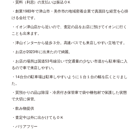
・質料（利息）の支払いは振込ＯＫ
・創業
1983
年で津山市・美作市の地域密着企業で真面目な経営を心掛
ける会社です。
・イオン津山店から近いので、査定の品をお店に預けてイオンに行く
ことも出来ます。
・津山インターから徒歩３分。高速バスでも来店しやすい立地です。
・お店が
2023
年に出来たので綺麗。
・お店の場所は国道
53
号線沿いで交通量の少ない市道から駐車場に入
るので車で来店しやすい。
・
14
台分の駐車場は駐車しやすいように１台１台の幅を広くとりまし
た。
・質預かりの品は除湿・冷房付き保管庫で袋や梱包材で保護した状態
で大切に保管。
・飲み物提供
・査定中は外に出かけてもＯＫ
・バリアフリー