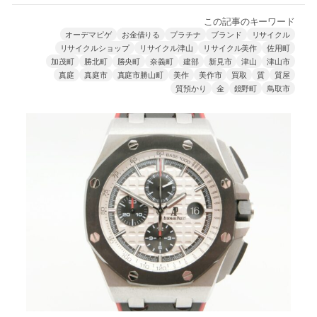
この記事のキーワード
オーデマピゲ
お金借りる
プラチナ
ブランド
リサイクル
リサイクルショップ
リサイクル津山
リサイクル美作
佐用町
加茂町
勝北町
勝央町
奈義町
建部
新見市
津山
津山市
真庭
真庭市
真庭市勝山町
美作
美作市
買取
質
質屋
質預かり
金
鏡野町
鳥取市