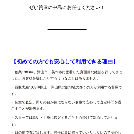
ぜひ質屋の中島にお任せください！
────
────
────
【初めての方でも安心して利用できる理由】
・創業
1983
年。津山市・美作市に密着した真面目な経営を行ってきま
した。お客様を騙したりするようなことはありません。
・買取実績
10
万件以上！岡山県北部地域の多くの人が利用する質屋で
す。
・個室で査定。周りの目が気にならない個室で安心して査定時間を過
ごすことが出来ます。
・スタッフは親切・丁寧に接客することも心掛けて対応しておりま
す。
・目の前で査定致します。勝手に裏に持っていたりしないので安心し