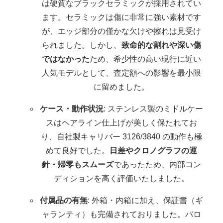
は硬質なブラックセラミックが採用されてい
ます。セラミックは傷に非常に強い素材です
が、エッジ部分の僅かな欠けや擦れは見受け
られました。しかし、
致命的な割れや深い傷
ではなかった
ため、希少性の高い現行に近い
人気モデルとして、査定額への影響を最小限
に留めました。
ケース・動作状況
: ステンレス製のミドルケー
スはヘアライン仕上げが美しく保たれてお
り、自社製キャリバー 3126/3840 の動作も極
めて良好でした。
日差やクロノグラフの運
針・帰零もスムーズ
であったため、内部コン
ディションを高く評価いたしました。
付属品の有無
: 外箱・内箱に加え、保証書（ギ
ャランティ）も完備されておりました。バロ