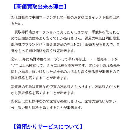
【高価買取出来る理由】
①店舗販売で中間マージン無しで一般のお客様にダイレクト販売出来
るため。
買取専門店はオークションで売ったりしますが、手数料を取られる
ので店頭販売価格より安くでしか売れません。質屋の中島は岡山県北
部地域でブランド品・貴金属製品の売上
NO1
！販売力があるので、自
身をもって買取価格を高く設定出来ます。
②
2006
年に高野本郷でオープンして早
17
年以上・・・販売ルートを
17
年以上も模索して、さらに現在も模索中です。常に高く売れる先を
探した結果、買い取りした品を他のお店より高く売る事が出来るので
買取価格も高くすることが出来ます。
③質屋の中島は質屋なので質の利息収入もあります。利息収入がある
から買取価格を高くすることが出来ます。
④お店は自社物件なので家賃が発生しません。家賃の支払いが無い
分、買い取り価格を高くすることが出来ます。
【質預かりサービスについて】