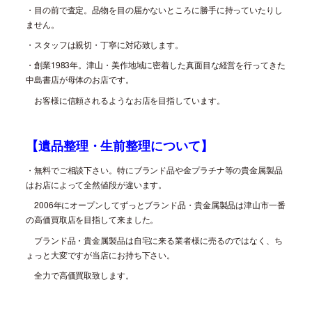
・目の前で査定。品物を目の届かないところに勝手に持っていたりし
ません。
・スタッフは親切・丁寧に対応致します。
・創業
1983
年。津山・美作地域に密着した真面目な経営を行ってきた
中島書店が母体のお店です。
お客様に信頼されるようなお店を目指しています。
【遺品整理・生前整理について】
・無料でご相談下さい。特にブランド品や金プラチナ等の貴金属製品
はお店によって全然値段が違います。
2006
年にオープンしてずっとブランド品・貴金属製品は津山市一番
の高価買取店を目指して来ました。
ブランド品・貴金属製品は自宅に来る業者様に売るのではなく、ち
ょっと大変ですが当店にお持ち下さい。
全力で高価買取致します。