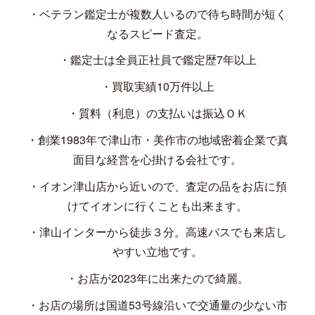
・ベテラン鑑定士が複数人いるので待ち時間が短く
なるスピード査定。
・鑑定士は全員正社員で鑑定歴
7
年以上
・買取実績
10
万件以上
・質料（利息）の支払いは振込ＯＫ
・創業
1983
年で津山市・美作市の地域密着企業で真
面目な経営を心掛ける会社です。
・イオン津山店から近いので、査定の品をお店に預
けてイオンに行くことも出来ます。
・津山インターから徒歩３分。高速バスでも来店し
やすい立地です。
・お店が
2023
年に出来たので綺麗。
・お店の場所は国道
53
号線沿いで交通量の少ない市