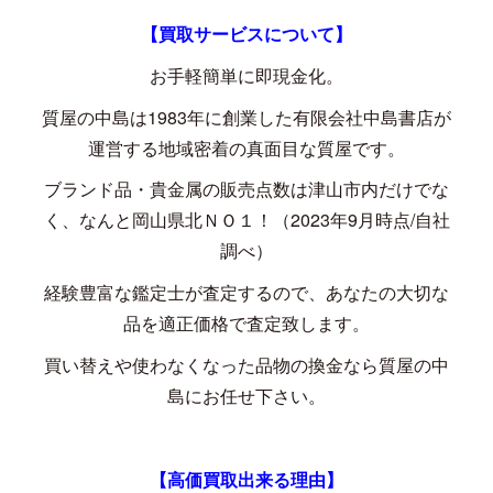
【買取サービスについて】
お手軽簡単に即現金化。
質屋の中島は
1983
年に創業した有限会社中島書店が
運営する地域密着の真面目な質屋です。
ブランド品・貴金属の販売点数は津山市内だけでな
く、なんと岡山県北ＮＯ１！（
2023
年
9
月時点
/
自社
調べ）
経験豊富な鑑定士が査定するので、あなたの大切な
品を適正価格で査定致します。
買い替えや使わなくなった品物の換金なら質屋の中
島にお任せ下さい。
【高価買取出来る理由】