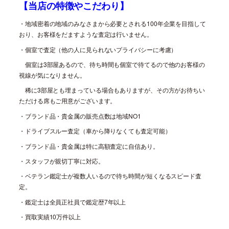
【当店の特徴やこだわり】
・地域密着の地域のみなさまから必要とされる
100
年企業を目指して
おり、お客様をだますような査定は行いません。
・個室で査定（他の人に見られないプライバシーに考慮）
個室は
3
部屋あるので、待ち時間も個室で待てるので他のお客様の
視線が気になりません。
稀に
3
部屋とも埋まっている場合もありますが、その方がお待ちい
ただける席もご用意がございます。
・ブランド品・貴金属の販売点数は地域
NO1
・ドライブスルー査定（車から降りなくても査定可能）
・ブランド品・貴金属は特に高額査定に自信あり。
・スタッフが親切丁寧に対応。
・ベテラン鑑定士が複数人いるので待ち時間が短くなるスピード査
定。
・鑑定士は全員正社員で鑑定歴
7
年以上
・買取実績
10
万件以上