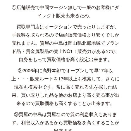
①店舗販売で中間マージン無しで一般のお客様にダ
イレクト販売出来るため。
買取専門店はオークションで売ったりしますが、
手数料を取られるので店頭販売価格より安くでしか
売れません。質屋の中島は岡山県北部地域でブラン
ド品・貴金属製品の売上
NO1
！販売力があるので、
自身をもって買取価格を高く設定出来ます。
②
2006
年に高野本郷でオープンして早
17
年以
上・・・販売ルートを
17
年以上も模索して、さらに
現在も模索中です。常に高く売れる先を探した結
果、買い取りした品を他のお店より高く売る事が出
来るので買取価格も高くすることが出来ます。
③質屋の中島は質屋なので質の利息収入もありま
す。利息収入があるから買取価格を高くすることが
出来ます。