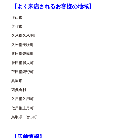
【よく来店されるお客様の地域】
津山市
美作市
久米郡久米南町
久米郡美咲町
勝田郡奈義町
勝田郡勝央町
苫田郡鏡野町
真庭市
西粟倉村
佐用郡佐用町
佐用郡上月町
鳥取県 智頭町
【店舗情報】