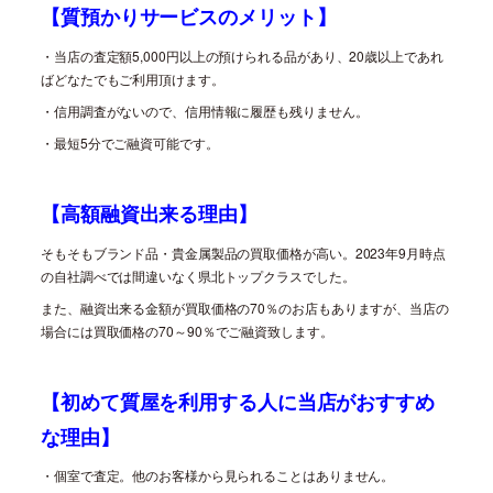
【質預かりサービスのメリット】
・当店の査定額
5,000
円以上の預けられる品があり、
20
歳以上であれ
ばどなたでもご利用頂けます。
・信用調査がないので、信用情報に履歴も残りません。
・最短
5
分でご融資可能です。
【高額融資出来る理由】
そもそもブランド品・貴金属製品の買取価格が高い。
2023
年
9
月時点
の自社調べでは間違いなく県北トップクラスでした。
また、融資出来る金額が買取価格の
70
％のお店もありますが、当店の
場合には買取価格の
70
～
90
％でご融資致します。
【初めて質屋を利用する人に当店がおすすめ
な理由】
・個室で査定。他のお客様から見られることはありません。