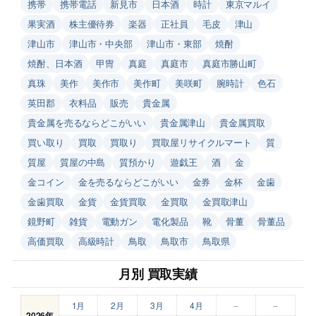
携帯
携帯電話
新見市
日本酒
時計
東京マルイ
果実酒
株主優待券
楽器
正社員
毛皮
津山
津山市
津山市・中央部
津山市・東部
焼酎
焼酎、日本酒
甲冑
真庭
真庭市
真庭市勝山町
真珠
美作
美作市
美作町
美咲町
腕時計
色石
英田郡
衣料品
販売
貴金属
貴金属を売るならどこがいい
貴金属津山
貴金属買取
買い取り
買取
買取り
買取屋リサイクルマート
質
質屋
質屋の中島
質預かり
遊戯王
酒
金
金コイン
金を売るならどこがいい
金券
金杯
金歯
金歯買取
金貨
金貨買取
金買取
金買取津山
鏡野町
雑貨
電動ガン
電化製品
靴
骨董
骨董品
高価買取
高級時計
鳥取
鳥取市
鳥取県
月別 買取実績
1月
2月
3月
4月
–
–
2026年