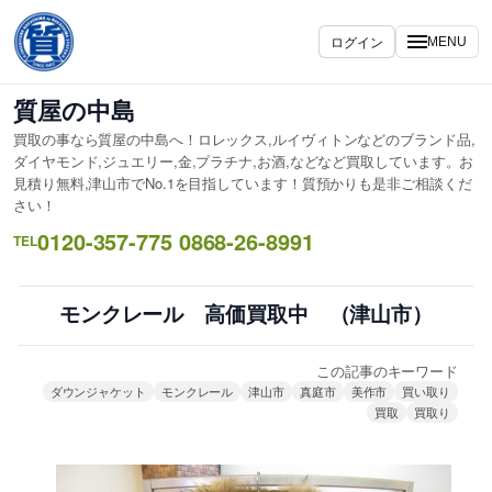
内
容
ログイン
MENU
を
ス
質屋の中島
キ
買取の事なら質屋の中島へ！ロレックス,ルイヴィトンなどのブランド品,
ッ
ダイヤモンド,ジュエリー,金,プラチナ,お酒,などなど買取しています。お
プ
見積り無料,津山市でNo.1を目指しています！質預かりも是非ご相談くだ
さい！
0120-357-775 0868-26-8991
TEL
モンクレール 高価買取中 （津山市）
この記事のキーワード
ダウンジャケット
モンクレール
津山市
真庭市
美作市
買い取り
買取
買取り