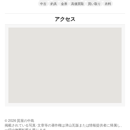
中古
釣具
金券
高価買取
買い取り
衣料
アクセス
© 2026 質屋の中島
掲載されている写真･文章等の著作権は津山瓦版または情報提供者に帰属し、
一切の無断転載を禁じます。