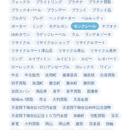
フォックス
ブライトリング
プラチナ
プラチナ買取
ブラックオパール
ブランデー
ブランド
ブランド品
ブルガリ
ブレゲ
ヘッドポーター
ベルルッティ
ポーター
ミンク
モデルガン
モンクレール
ヤフオク
ゆめタウン
ラゲッジレーベル
ラム
ランゲ＆ゾーネ
リサイクル
リサイクルショップ
リサイクルマート
リサイクルマート津山店
リサイクル津山
リサイクル美作
リング
ルイヴィトン
ルイビトン
ルビー
レオパード
ローレックス
ロシアンセーブル
ロレックス
ワイン
中古
中古販売
佐用町
健康器具
備前焼
出張買取
切手買取
加茂町
勝北町
勝央町
勝田郡
吉田カバン
商品券
喜平
喜平買取
図書券
地域no.1買取
売る
大判買取
天皇金貨
天皇陛下御在位10万円金貨
天皇陛下御在位60年記念貨幣
天皇陛下御在位記念１０万円金貨
奈義町
宅配買取
宝石
家電
小判買取
岡山
岡山県
建部
弦楽器
指輪