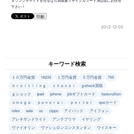
ダウンジャケットを売るなら買取屋リサイクルマート津山店にお任せ
下さい！
印刷
2012-12-03
キーワード検索
１０万円金貨
16233
１万円金貨
５万円金貨
750
ｂｒｅｉｔｌｉｎｇ
ｃｈａｎｅｌ
g-shock買取
ｇショック
ipad
iphone
jcbギフトカード
louisvuitton
ｏｍｅｇａ
ｐａｎｅｒａｉ
ｐｏｒｔｅｒ
quoカード
rolex
sale
uc
zippo
アイパッド
アイフォン
アレキサンドライト
アンテプリマ
イヤリング
ヴァイオリン
ヴァシュロンコンスタンタン
ウイスキー