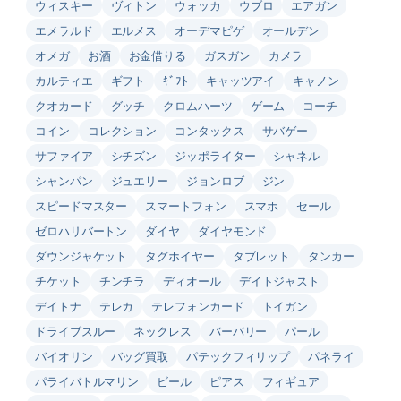
ウィスキー
ヴィトン
ウォッカ
ウブロ
エアガン
エメラルド
エルメス
オーデマピゲ
オールデン
オメガ
お酒
お金借りる
ガスガン
カメラ
カルティエ
ギフト
ｷﾞﾌﾄ
キャッツアイ
キャノン
クオカード
グッチ
クロムハーツ
ゲーム
コーチ
コイン
コレクション
コンタックス
サバゲー
サファイア
シチズン
ジッポライター
シャネル
シャンパン
ジュエリー
ジョンロブ
ジン
スピードマスター
スマートフォン
スマホ
セール
ゼロハリバートン
ダイヤ
ダイヤモンド
ダウンジャケット
タグホイヤー
タブレット
タンカー
チケット
チンチラ
ディオール
デイトジャスト
デイトナ
テレカ
テレフォンカード
トイガン
ドライブスルー
ネックレス
バーバリー
パール
バイオリン
バッグ買取
パテックフィリップ
パネライ
パライバトルマリン
ビール
ピアス
フィギュア