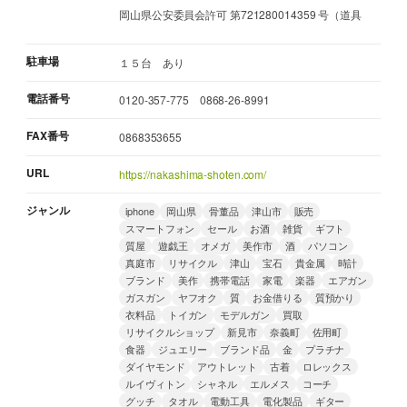
岡山県公安委員会許可 第721280014359 号（道具
駐車場
１５台 あり
電話番号
0120-357-775 0868-26-8991
FAX番号
0868353655
URL
https://nakashima-shoten.com/
ジャンル
iphone
岡山県
骨董品
津山市
販売
スマートフォン
セール
お酒
雑貨
ギフト
質屋
遊戯王
オメガ
美作市
酒
パソコン
真庭市
リサイクル
津山
宝石
貴金属
時計
ブランド
美作
携帯電話
家電
楽器
エアガン
ガスガン
ヤフオク
質
お金借りる
質預かり
衣料品
トイガン
モデルガン
買取
リサイクルショップ
新見市
奈義町
佐用町
食器
ジュエリー
ブランド品
金
プラチナ
ダイヤモンド
アウトレット
古着
ロレックス
ルイヴィトン
シャネル
エルメス
コーチ
グッチ
タオル
電動工具
電化製品
ギター