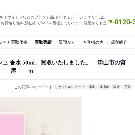
ルイヴィトンなどのブランド品,ダイヤモンド,ジュエリー,金,
0120-
TEL
お見積り無料,津山市でNo.1を目指しています！質預かりも是
ラチナ買取価格
買取実績
質預かり
お客様の声
店舗紹介
シュ 香水 50ml、買取いたしました。 津山市の質
屋 ｍ
この記事のキーワード
リサイクルショップ
津山
津山市
販売
買取