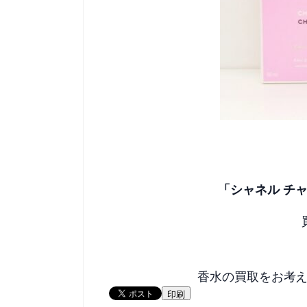
「シャネル チャ
香水の買取をお考
印刷