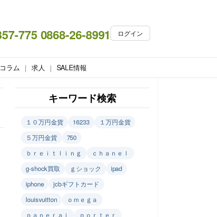
357-775 0868-26-8991
ログイン
コラム
求人
SALE情報
キーワード検索
１０万円金貨
16233
１万円金貨
５万円金貨
750
ｂｒｅｉｔｌｉｎｇ
ｃｈａｎｅｌ
g-shock買取
ｇショック
ipad
iphone
jcbギフトカード
louisvuitton
ｏｍｅｇａ
ｐａｎｅｒａｉ
ｐｏｒｔｅｒ