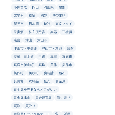
小判買取
岡山
岡山県
建部
弦楽器
指輪
携帯
携帯電話
新見市
日本酒
時計
東京マルイ
果実酒
株主優待券
楽器
正社員
毛皮
津山
津山市
津山市・中央部
津山市・東部
焼酎
焼酎、日本酒
甲冑
真庭
真庭市
真庭市勝山町
真珠
美作
美作市
美作町
美咲町
腕時計
色石
英田郡
衣料品
販売
貴金属
貴金属を売るならどこがいい
貴金属津山
貴金属買取
買い取り
買取
買取り
買取屋リサイクルマート
質
質屋