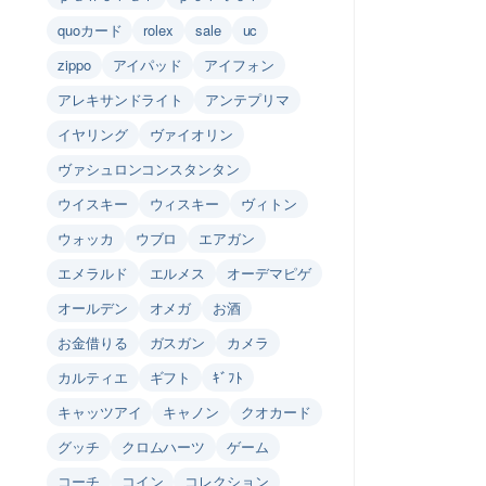
quoカード
rolex
sale
uc
zippo
アイパッド
アイフォン
アレキサンドライト
アンテプリマ
イヤリング
ヴァイオリン
ヴァシュロンコンスタンタン
ウイスキー
ウィスキー
ヴィトン
ウォッカ
ウブロ
エアガン
エメラルド
エルメス
オーデマピゲ
オールデン
オメガ
お酒
お金借りる
ガスガン
カメラ
カルティエ
ギフト
ｷﾞﾌﾄ
キャッツアイ
キャノン
クオカード
グッチ
クロムハーツ
ゲーム
コーチ
コイン
コレクション