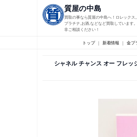
内
質屋の中島
容
買取の事なら質屋の中島へ！ロレックス,
を
プラチナ,お酒,などなど買取しています。
非ご相談ください！
ス
キ
トップ
新着情報
金プ
ッ
プ
シャネル チャンス オー フレッ