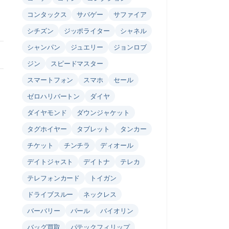
コンタックス
サバゲー
サファイア
シチズン
ジッポライター
シャネル
シャンパン
ジュエリー
ジョンロブ
ジン
スピードマスター
スマートフォン
スマホ
セール
ゼロハリバートン
ダイヤ
ダイヤモンド
ダウンジャケット
タグホイヤー
タブレット
タンカー
チケット
チンチラ
ディオール
デイトジャスト
デイトナ
テレカ
テレフォンカード
トイガン
ドライブスルー
ネックレス
バーバリー
パール
バイオリン
バッグ買取
パテックフィリップ