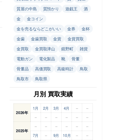
質屋の中島
質預かり
遊戯王
酒
金
金コイン
金を売るならどこがいい
金券
金杯
金歯
金歯買取
金貨
金貨買取
金買取
金買取津山
鏡野町
雑貨
電動ガン
電化製品
靴
骨董
骨董品
高価買取
高級時計
鳥取
鳥取市
鳥取県
月別 買取実績
1月
2月
3月
4月
–
–
2026年
–
–
–
–
–
–
–
–
–
–
–
–
2025年
7月
–
9月
10月
–
–