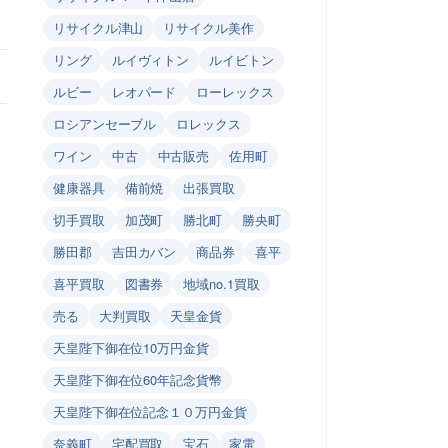
リサイクル津山
リサイクル美作
リング
ルイヴィトン
ルイビトン
ルビー
レオパード
ローレックス
ロシアンセーブル
ロレックス
ワイン
中古
中古販売
佐用町
健康器具
備前焼
出張買取
切手買取
加茂町
勝北町
勝央町
勝田郡
吉田カバン
商品券
喜平
喜平買取
図書券
地域no.1買取
売る
大判買取
天皇金貨
天皇陛下御在位10万円金貨
天皇陛下御在位60年記念貨幣
天皇陛下御在位記念１０万円金貨
奈義町
宅配買取
宝石
家電