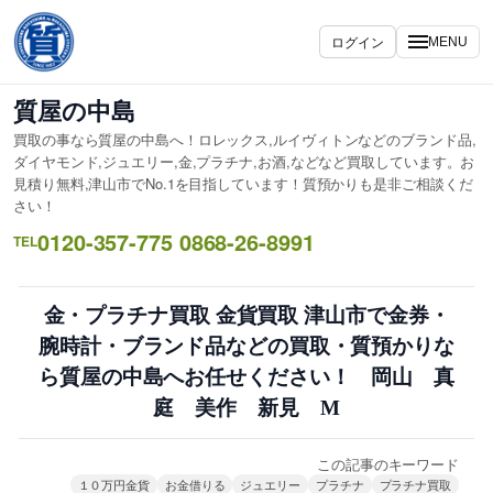
内
容
ログイン
MENU
を
ス
質屋の中島
キ
買取の事なら質屋の中島へ！ロレックス,ルイヴィトンなどのブランド品,
ッ
ダイヤモンド,ジュエリー,金,プラチナ,お酒,などなど買取しています。お
プ
見積り無料,津山市でNo.1を目指しています！質預かりも是非ご相談くだ
さい！
0120-357-775 0868-26-8991
TEL
金・プラチナ買取 金貨買取 津山市で金券・
腕時計・ブランド品などの買取・質預かりな
ら質屋の中島へお任せください！ 岡山 真
庭 美作 新見 M
この記事のキーワード
１０万円金貨
お金借りる
ジュエリー
プラチナ
プラチナ買取