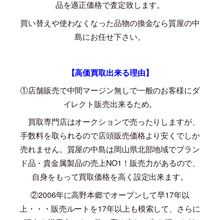
品を適正価格で査定致します。
買い替えや使わなくなった品物の換金なら質屋の中
島にお任せ下さい。
【高価買取出来る理由】
①店舗販売で中間マージン無しで一般のお客様にダ
イレクト販売出来るため。
買取専門店はオークションで売ったりしますが、
手数料を取られるので店頭販売価格より安くでしか
売れません。質屋の中島は岡山県北部地域でブラン
ド品・貴金属製品の売上
NO1
！販売力があるので、
自身をもって買取価格を高く設定出来ます。
②
2006
年に高野本郷でオープンして早
17
年以
上・・・販売ルートを
17
年以上も模索して、さらに