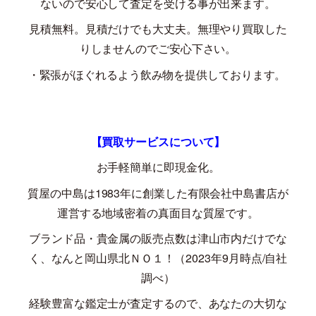
ないので安心して査定を受ける事が出来ます。
見積無料。見積だけでも大丈夫。無理やり買取した
りしませんのでご安心下さい。
・緊張がほぐれるよう飲み物を提供しております。
【買取サービスについて】
お手軽簡単に即現金化。
質屋の中島は
1983
年に創業した有限会社中島書店が
運営する地域密着の真面目な質屋です。
ブランド品・貴金属の販売点数は津山市内だけでな
く、なんと岡山県北ＮＯ１！（
2023
年
9
月時点
/
自社
調べ）
経験豊富な鑑定士が査定するので、あなたの大切な