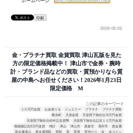
ホームページ
https://nakashima-shoten.com/
印刷
2026-02-02
金・プラチナ買取 金貨買取 津山瓦版を見た
方の限定価格掲載中！ 津山市で金券・腕時
計・ブランド品などの買取・質預かりなら質
屋の中島へお任せください！2026年1月23日
限定価格 M
この記事のキーワード
１０万円金貨
お金借りる
ジュエリー
プラチナ
プラチナ買取
勝央町
天皇金貨
天皇陛下御在位10万円金貨
天皇陛下御在位60年記念貨幣
天皇陛下御在位記念１０万円金貨
御成婚記念5万円金貨
時計
津山
津山市
真庭市
美作市
貴金属
貴金属津山
貴金属買取
買取
質
質屋
質預かり
金
金コイン