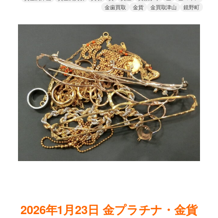
金歯買取
金貨
金買取津山
鏡野町
2026年1月23
日
金プラチナ・金貨