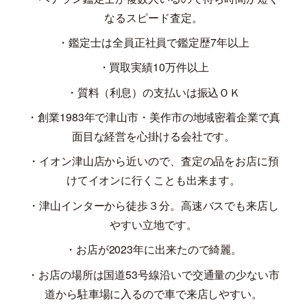
なるスピード査定。
・鑑定士は全員正社員で鑑定歴
7
年以上
・買取実績
10
万件以上
・質料（利息）の支払いは振込ＯＫ
・創業
1983
年で津山市・美作市の地域密着企業で真
面目な経営を心掛ける会社です。
・イオン津山店から近いので、査定の品をお店に預
けてイオンに行くことも出来ます。
・津山インターから徒歩３分。高速バスでも来店し
やすい立地です。
・お店が
2023
年に出来たので綺麗。
・お店の場所は国道
53
号線沿いで交通量の少ない市
道から駐車場に入るので車で来店しやすい。