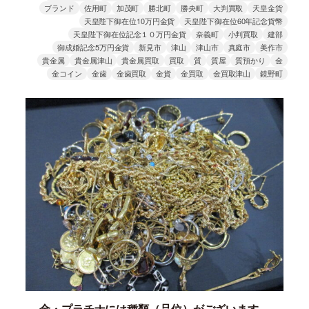
ブランド
佐用町
加茂町
勝北町
勝央町
大判買取
天皇金貨
天皇陛下御在位10万円金貨
天皇陛下御在位60年記念貨幣
天皇陛下御在位記念１０万円金貨
奈義町
小判買取
建部
御成婚記念5万円金貨
新見市
津山
津山市
真庭市
美作市
貴金属
貴金属津山
貴金属買取
買取
質
質屋
質預かり
金
金コイン
金歯
金歯買取
金貨
金買取
金買取津山
鏡野町
金・プラチナには種類（品位）がございます。