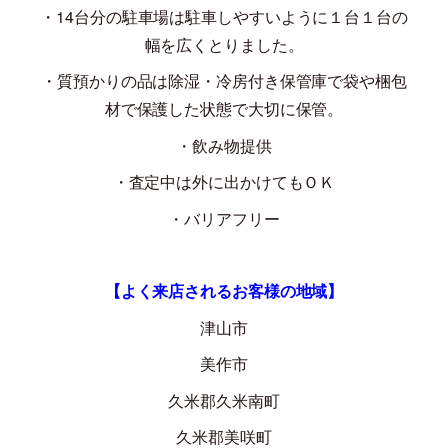
・
14
台分の駐車場は駐車しやすいように１台１台の
幅を広くとりました。
・質預かりの品は除湿・冷房付き保管庫で袋や梱包
材で保護した状態で大切に保管。
・飲み物提供
・査定中は外に出かけてもＯＫ
・バリアフリー
【よく来店されるお客様の地域】
津山市
美作市
久米郡久米南町
久米郡美咲町