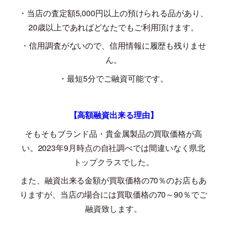
・当店の査定額
5,000
円以上の預けられる品があり、
20
歳以上であればどなたでもご利用頂けます。
・信用調査がないので、信用情報に履歴も残りませ
ん。
・最短
5
分でご融資可能です。
【高額融資出来る理由】
そもそもブランド品・貴金属製品の買取価格が高
い。
2023
年
9
月時点の自社調べでは間違いなく県北
トップクラスでした。
また、融資出来る金額が買取価格の
70
％のお店もあ
りますが、当店の場合には買取価格の
70
～
90
％でご
融資致します。