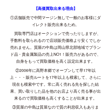
【高価買取出来る理由】
①店舗販売で中間マージン無しで一般のお客様にダ
イレクト販売出来るため。
買取専門店はオークションで売ったりしますが、
手数料を取られるので店頭販売価格より安くでしか
売れません。質屋の中島は岡山県北部地域でブラン
ド品・貴金属製品の売上
NO1
！販売力があるので、
自身をもって買取価格を高く設定出来ます。
②
2006
年に高野本郷でオープンして早
17
年以
上・・・販売ルートを
17
年以上も模索して、さらに
現在も模索中です。常に高く売れる先を探した結
果、買い取りした品を他のお店より高く売る事が出
来るので買取価格も高くすることが出来ます。
③質屋の中島は質屋なので質の利息収入もありま