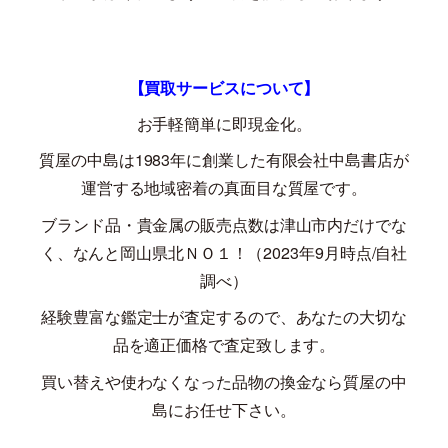
【買取サービスについて】
お手軽簡単に即現金化。
質屋の中島は
1983
年に創業した有限会社中島書店が
運営する地域密着の真面目な質屋です。
ブランド品・貴金属の販売点数は津山市内だけでな
く、なんと岡山県北ＮＯ１！（
2023
年
9
月時点
/
自社
調べ）
経験豊富な鑑定士が査定するので、あなたの大切な
品を適正価格で査定致します。
買い替えや使わなくなった品物の換金なら質屋の中
島にお任せ下さい。