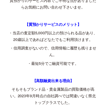
質預かりのサービス内容でご不明な点がありました
らお気軽にお問い合わせ下さいませ。
【質預かりサービスのメリット】
・当店の査定額
5,000
円以上の預けられる品があり、
20
歳以上であればどなたでもご利用頂けます。
・信用調査がないので、信用情報に履歴も残りませ
ん。
・最短
5
分でご融資可能です。
【高額融資出来る理由】
そもそもブランド品・貴金属製品の買取価格が高
い。
2023
年
9
月時点の自社調べでは間違いなく県北
トップクラスでした。