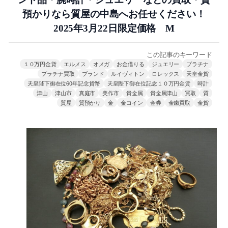
預かりなら質屋の中島へお任せください！
2025年3月22日限定価格 M
この記事のキーワード
１０万円金貨
エルメス
オメガ
お金借りる
ジュエリー
プラチナ
プラチナ買取
ブランド
ルイヴィトン
ロレックス
天皇金貨
天皇陛下御在位60年記念貨幣
天皇陛下御在位記念１０万円金貨
時計
津山
津山市
真庭市
美作市
貴金属
貴金属津山
買取
質
質屋
質預かり
金
金コイン
金券
金歯買取
金貨