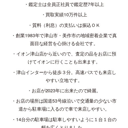
・鑑定士は全員正社員で鑑定歴
7
年以上
・買取実績
10
万件以上
・質料（利息）の支払いは振込ＯＫ
・創業
1983
年で津山市・美作市の地域密着企業で真
面目な経営を心掛ける会社です。
・イオン津山店から近いので、査定の品をお店に預
けてイオンに行くことも出来ます。
・津山インターから徒歩３分。高速バスでも来店し
やすい立地です。
・お店が
2023
年に出来たので綺麗。
・お店の場所は国道
53
号線沿いで交通量の少ない市
道から駐車場に入るので車で来店しやすい。
・
14
台分の駐車場は駐車しやすいように１台１台の
幅を広くとりました。