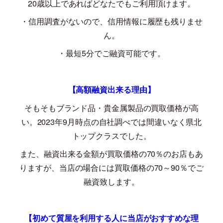
20
歳以上であればどなたでもご利用頂けます。
・信用調査がないので、信用情報に履歴も残りませ
ん。
・最短
5
分でご融資可能です。
【高額融資出来る理由】
そもそもブランド品・貴金属製品の買取価格が高
い。
2023
年
9
月時点の自社調べでは間違いなく県北
トップクラスでした。
また、融資出来る金額が買取価格の
70
％のお店もあ
りますが、当店の場合には買取価格の
70
～
90
％でご
融資致します。
【初めて質屋を利用する人に当店がおすすめな理