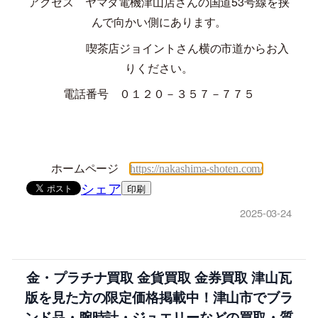
アクセス ヤマダ電機津山店さんの国道
53
号線を挟
んで向かい側にあります。
喫茶店ジョイントさん横の市道からお入
りください。
電話番号 ０１２０－３５７－７７５
ホームページ
https://nakashima-shoten.com/
シェア
印刷
2025-03-24
金・プラチナ買取 金貨買取 金券買取 津山瓦
版を見た方の限定価格掲載中！津山市でブラ
ンド品・腕時計・ジュエリーなどの買取・質