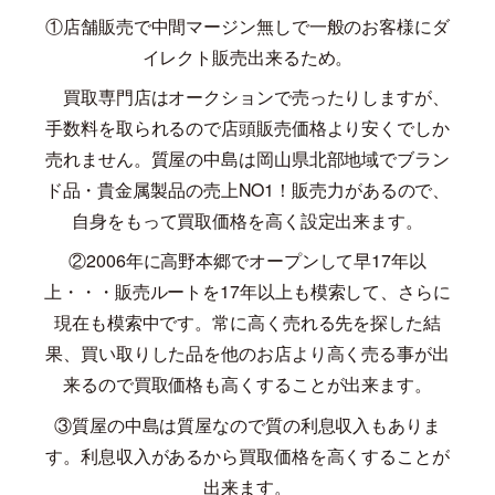
①店舗販売で中間マージン無しで一般のお客様にダ
イレクト販売出来るため。
買取専門店はオークションで売ったりしますが、
手数料を取られるので店頭販売価格より安くでしか
売れません。質屋の中島は岡山県北部地域でブラン
ド品・貴金属製品の売上
NO1
！販売力があるので、
自身をもって買取価格を高く設定出来ます。
②
2006
年に高野本郷でオープンして早
17
年以
上・・・販売ルートを
17
年以上も模索して、さらに
現在も模索中です。常に高く売れる先を探した結
果、買い取りした品を他のお店より高く売る事が出
来るので買取価格も高くすることが出来ます。
③質屋の中島は質屋なので質の利息収入もありま
す。利息収入があるから買取価格を高くすることが
出来ます。