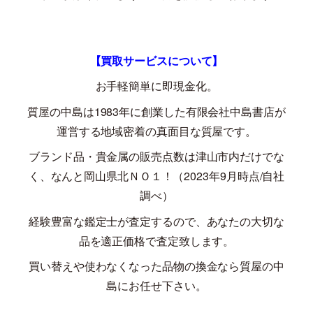
【買取サービスについて】
お手軽簡単に即現金化。
質屋の中島は
1983
年に創業した有限会社中島書店が
運営する地域密着の真面目な質屋です。
ブランド品・貴金属の販売点数は津山市内だけでな
く、なんと岡山県北ＮＯ１！（
2023
年
9
月時点
/
自社
調べ）
経験豊富な鑑定士が査定するので、あなたの大切な
品を適正価格で査定致します。
買い替えや使わなくなった品物の換金なら質屋の中
島にお任せ下さい。