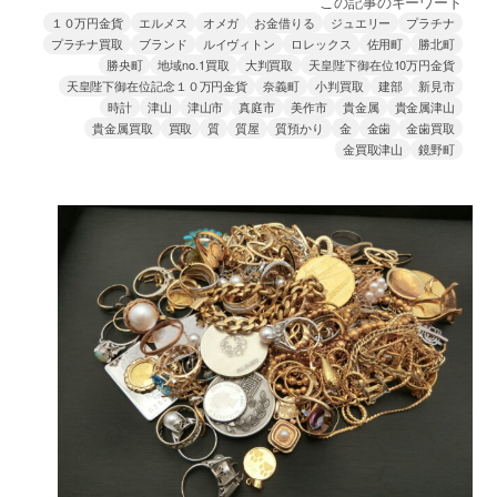
この記事のキーワード
１０万円金貨
エルメス
オメガ
お金借りる
ジュエリー
プラチナ
プラチナ買取
ブランド
ルイヴィトン
ロレックス
佐用町
勝北町
勝央町
地域no.1買取
大判買取
天皇陛下御在位10万円金貨
天皇陛下御在位記念１０万円金貨
奈義町
小判買取
建部
新見市
時計
津山
津山市
真庭市
美作市
貴金属
貴金属津山
貴金属買取
買取
質
質屋
質預かり
金
金歯
金歯買取
金買取津山
鏡野町