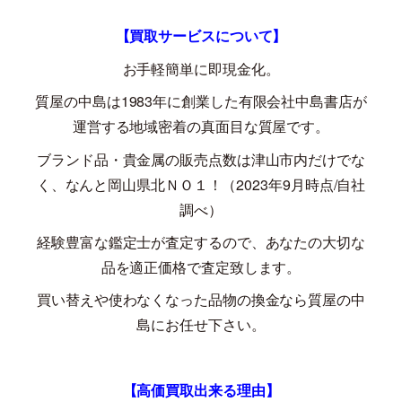
【買取サービスについて】
お手軽簡単に即現金化。
質屋の中島は
1983
年に創業した有限会社中島書店が
運営する地域密着の真面目な質屋です。
ブランド品・貴金属の販売点数は津山市内だけでな
く、なんと岡山県北ＮＯ１！（
2023
年
9
月時点
/
自社
調べ）
経験豊富な鑑定士が査定するので、あなたの大切な
品を適正価格で査定致します。
買い替えや使わなくなった品物の換金なら質屋の中
島にお任せ下さい。
【高価買取出来る理由】