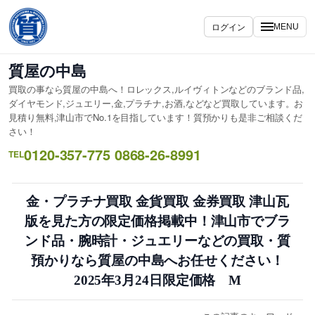
内
容
ログイン
MENU
を
ス
質屋の中島
キ
買取の事なら質屋の中島へ！ロレックス,ルイヴィトンなどのブランド品,
ッ
ダイヤモンド,ジュエリー,金,プラチナ,お酒,などなど買取しています。お
プ
見積り無料,津山市でNo.1を目指しています！質預かりも是非ご相談くだ
さい！
0120-357-775 0868-26-8991
TEL
金・プラチナ買取 金貨買取 金券買取 津山瓦
版を見た方の限定価格掲載中！津山市でブラ
ンド品・腕時計・ジュエリーなどの買取・質
預かりなら質屋の中島へお任せください！
2025年3月24日限定価格 M