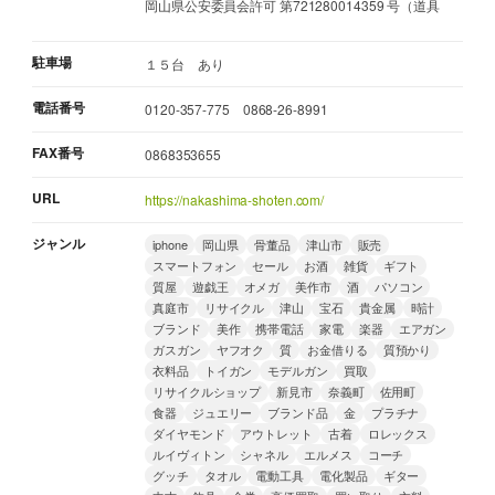
岡山県公安委員会許可 第721280014359 号（道具
駐車場
１５台 あり
電話番号
0120-357-775 0868-26-8991
FAX番号
0868353655
URL
https://nakashima-shoten.com/
ジャンル
iphone
岡山県
骨董品
津山市
販売
スマートフォン
セール
お酒
雑貨
ギフト
質屋
遊戯王
オメガ
美作市
酒
パソコン
真庭市
リサイクル
津山
宝石
貴金属
時計
ブランド
美作
携帯電話
家電
楽器
エアガン
ガスガン
ヤフオク
質
お金借りる
質預かり
衣料品
トイガン
モデルガン
買取
リサイクルショップ
新見市
奈義町
佐用町
食器
ジュエリー
ブランド品
金
プラチナ
ダイヤモンド
アウトレット
古着
ロレックス
ルイヴィトン
シャネル
エルメス
コーチ
グッチ
タオル
電動工具
電化製品
ギター