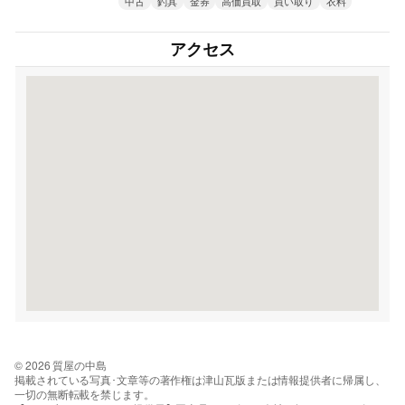
中古
釣具
金券
高価買取
買い取り
衣料
アクセス
© 2026 質屋の中島
掲載されている写真･文章等の著作権は津山瓦版または情報提供者に帰属し、
一切の無断転載を禁じます。