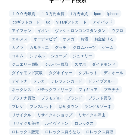
１００円銀貨
１０万円金貨
1万円金貨
ipad
iphone
jcbギフトカード
uc
visaギフトカード
アイパッド
アイフォン
イオン
ヴァシュロンコンスタンタン
ウブロ
エルメス
オーデマピゲ
オメガ
お酒
お金借りる
カメラ
カルティエ
グッチ
クロムハーツ
ゲーム
コルム
シャネル
シューズ
ジュエリー
ジュエリー買取
シルバー買取
スマホ
ダイヤモンド
ダイヤモンド買取
タグホイヤー
タブレット
ディオール
デイトナ
テレカ
テレフォンカード
ドライブスルー
ネックレス
パテックフィリップ
フィギュア
プラチナ
プラチナ買取
プラモデル
ブランド
ブランド買取
ブレゲ
ブレスレット
ゆめタウン
ランゲ＆ゾーネ
リサイクル
リサイクルショップ
リサイクル津山
リサイクル美作
ルイヴィトン
ロレックス
ロレックス販売
ロレックス買うなら
ロレックス買取