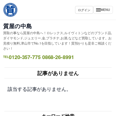
内
容
ログイン
MENU
を
ス
質屋の中島
キ
買取の事なら質屋の中島へ！ロレックス,ルイヴィトンなどのブランド品,
ッ
ダイヤモンド,ジュエリー,金,プラチナ,お酒,などなど買取しています。お
プ
見積り無料,津山市でNo.1を目指しています！質預かりも是非ご相談くだ
さい！
0120-357-775 0868-26-8991
TEL
記事がありません
該当する記事がありません。
キーワード検索