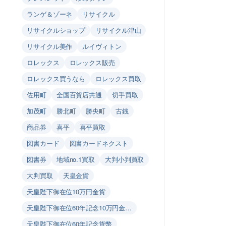
ランゲ＆ゾーネ
リサイクル
リサイクルショップ
リサイクル津山
リサイクル美作
ルイヴィトン
ロレックス
ロレックス販売
ロレックス買うなら
ロレックス買取
佐用町
全国百貨店共通
切手買取
加茂町
勝北町
勝央町
古銭
商品券
喜平
喜平買取
図書カード
図書カードネクスト
図書券
地域no.1買取
大判小判買取
大判買取
天皇金貨
天皇陛下御在位10万円金貨
天皇陛下御在位60年記念10万円金…
天皇陛下御在位60年記念貨幣