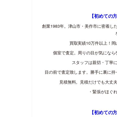
【初めての
創業
1983
年。津山市・美作市に密着し
買取実績
10
万件以上！岡
個室で査定。周りの目が気になら
スタッフは親切・丁寧
目の前で査定致します。勝手に裏に持
見積無料。見積だけでも大丈
・緊張がほぐ
【初めての