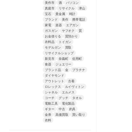
美作市
酒
パソコン
真庭市
リサイクル
津山
宝石
貴金属
時計
ブランド
美作
携帯電話
家電
楽器
エアガン
ガスガン
ヤフオク
質
お金借りる
質預かり
衣料品
トイガン
モデルガン
買取
リサイクルショップ
新見市
奈義町
佐用町
食器
ジュエリー
ブランド品
金
プラチナ
ダイヤモンド
アウトレット
古着
ロレックス
ルイヴィトン
シャネル
エルメス
コーチ
グッチ
タオル
電動工具
電化製品
ギター
中古
釣具
金券
高価買取
買い取り
衣料