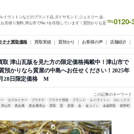
ルイヴィトンなどのブランド品,ダイヤモンド,ジュエリー,金,
0120-
TEL
お見積り無料,津山市でNo.1を目指しています！質預かりも是
ラチナ買取価格
買取実績
質預かり
お客様の声
店舗紹介
券買取 津山瓦版を見た方の限定価格掲載中！津山市で
質預かりなら質屋の中島へお任せください！2025年
月28日限定価格 M
この記事のキーワード
リー
タグホイヤー
プラチナ
プラチナ買取
ブランド
ルイヴィトン
ロレックス
津山市
貴金属
貴金属津山
買取
質
質屋
金
金コイン
金歯買取
鏡野町