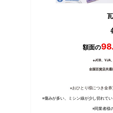
98
額面の
※JCB、VJ
全国百貨店共通
※おひとり様につき金券
※傷みが多い、ミシン線が少し切れて
※同業者様