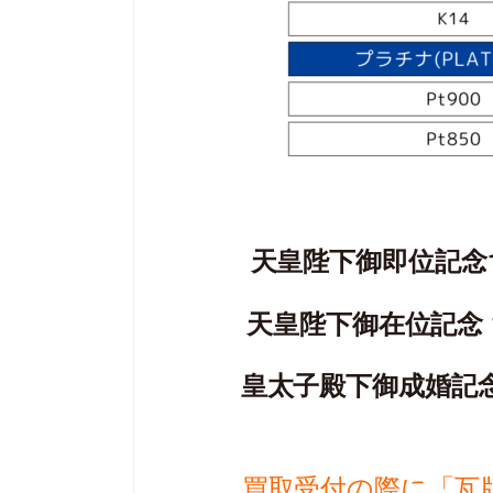
天皇陛下御即位記念1
天皇陛下御在位記念 
皇太子殿下御成婚記念
買取受付の際に「瓦