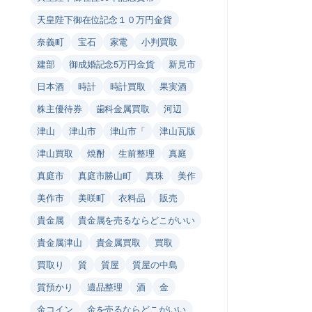
天皇陛下御在位記念１０万円金貨
奈義町
宝石
家電
小判買取
建部
御成婚記念5万円金貨
新見市
日本酒
時計
時計買取
果実酒
株主優待券
歯科金属買取
河辺
津山
津山市
津山市「
津山瓦版
津山買取
焼酎
生前整理
真庭
真庭市
真庭市勝山町
真珠
美作
美作市
美咲町
衣料品
販売
貴金属
貴金属を売るならどこがいい
貴金属津山
貴金属買取
買取
買取り
質
質屋
質屋の中島
質預かり
遺品整理
酒
金
金コイン
金を売るならどこがいい