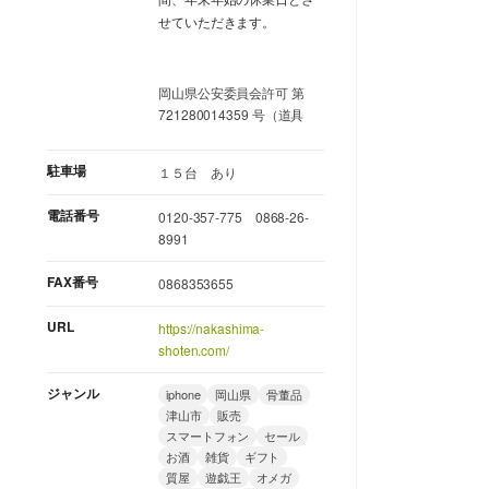
せていただきます。
岡山県公安委員会許可 第
721280014359 号（道具
駐車場
１５台 あり
電話番号
0120-357-775 0868-26-
8991
FAX番号
0868353655
URL
https://nakashima-
shoten.com/
ジャンル
iphone
岡山県
骨董品
津山市
販売
スマートフォン
セール
お酒
雑貨
ギフト
質屋
遊戯王
オメガ