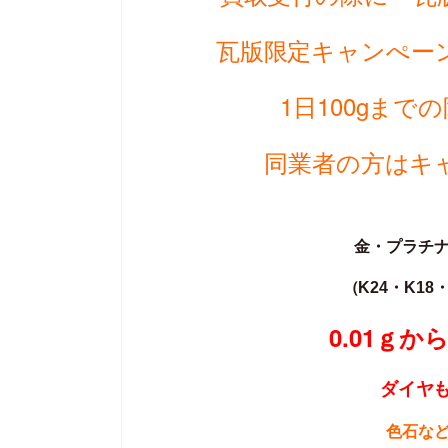
瓦版限定キャンぺー
1日100gまでの
同業者の方はキ
金・プラチ
（K24・K18・
0.01ｇ
ダイヤ
色石な