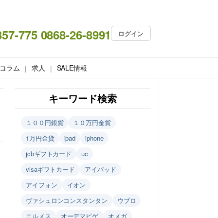
357-775 0868-26-8991
ログイン
コラム
求人
SALE情報
キーワード検索
１００円銀貨
１０万円金貨
1万円金貨
ipad
iphone
jcbギフトカード
uc
visaギフトカード
アイパッド
アイフォン
イオン
ヴァシュロンコンスタンタン
ウブロ
エルメス
オーデマピゲ
オメガ