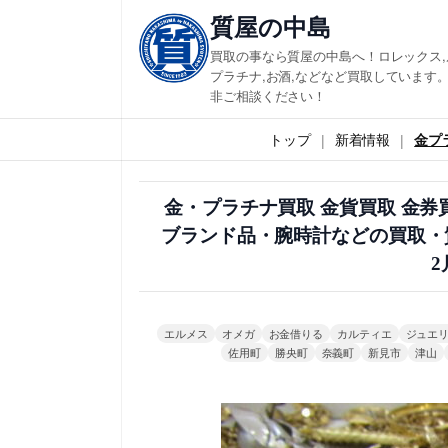
内
質屋の中島
容
買取の事なら質屋の中島へ！ロレックス,
を
プラチナ,お酒,などなど買取しています。
非ご相談ください！
ス
キ
トップ
新着情報
金プ
ッ
プ
金・プラチナ買取 金貨買取 金
ブランド品・腕時計などの買取・
2
エルメス
オメガ
お金借りる
カルティエ
ジュエ
佐用町
勝央町
奈義町
新見市
津山