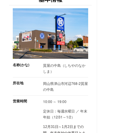
名称(かな)
質屋の中島（しちやのなか
しま）
所在地
岡山県津山市河辺768-2質屋
の中島
営業時間
10:00 ～ 19:00
定休日：毎週水曜日 ／ 年末
年始（12/31～1/2）
12月31日～1月2日までの
間、年末年始の休業日とさ