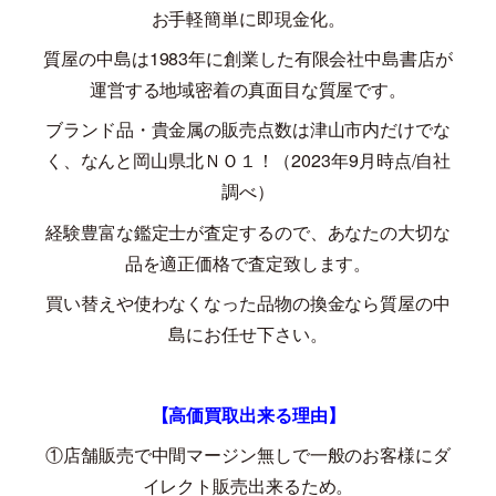
お手軽簡単に即現金化。
質屋の中島は
1983
年に創業した有限会社中島書店が
運営する地域密着の真面目な質屋です。
ブランド品・貴金属の販売点数は津山市内だけでな
く、なんと岡山県北ＮＯ１！（
2023
年
9
月時点
/
自社
調べ）
経験豊富な鑑定士が査定するので、あなたの大切な
品を適正価格で査定致します。
買い替えや使わなくなった品物の換金なら質屋の中
島にお任せ下さい。
【高価買取出来る理由】
①店舗販売で中間マージン無しで一般のお客様にダ
イレクト販売出来るため。