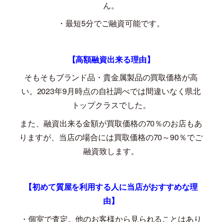
ん。
・最短
5
分でご融資可能です。
【高額融資出来る理由】
そもそもブランド品・貴金属製品の買取価格が高
い。
2023
年
9
月時点の自社調べでは間違いなく県北
トップクラスでした。
また、融資出来る金額が買取価格の
70
％のお店もあ
りますが、当店の場合には買取価格の
70
～
90
％でご
融資致します。
【初めて質屋を利用する人に当店がおすすめな理
由】
・個室で査定。他のお客様から見られることはあり