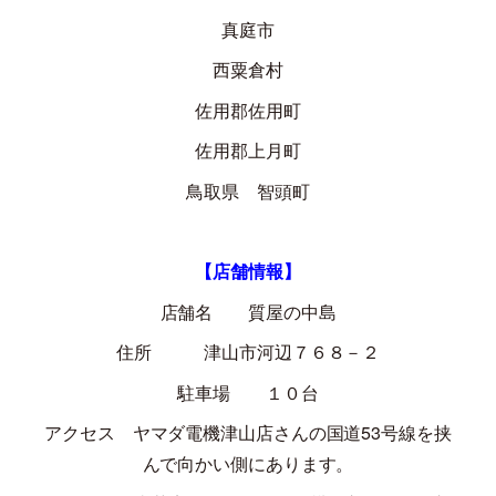
真庭市
西粟倉村
佐用郡佐用町
佐用郡上月町
鳥取県 智頭町
【店舗情報】
店舗名 質屋の中島
住所 津山市河辺７６８－２
駐車場 １０台
アクセス ヤマダ電機津山店さんの国道
53
号線を挟
んで向かい側にあります。