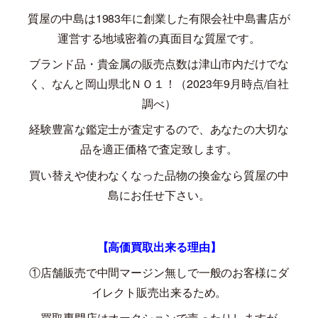
質屋の中島は
1983
年に創業した有限会社中島書店が
運営する地域密着の真面目な質屋です。
ブランド品・貴金属の販売点数は津山市内だけでな
く、なんと岡山県北ＮＯ１！（
2023
年
9
月時点
/
自社
調べ）
経験豊富な鑑定士が査定するので、あなたの大切な
品を適正価格で査定致します。
買い替えや使わなくなった品物の換金なら質屋の中
島にお任せ下さい。
【高価買取出来る理由】
①店舗販売で中間マージン無しで一般のお客様にダ
イレクト販売出来るため。
買取専門店はオークションで売ったりしますが、