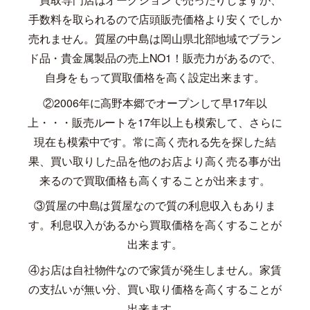
手数料を取られるので店頭販売価格より安くでしか
売れません。質屋の中島は岡山県北部地域でブラン
ド品・貴金属製品の売上
NO1
！販売力があるので、
自身をもって買取価格を高く設定出来ます。
②
2006
年に高野本郷でオープンして早
17
年以
上・・・販売ルートを
17
年以上も模索して、さらに
現在も模索中です。常に高く売れる先を探した結
果、買い取りした品を他のお店より高く売る事が出
来るので買取価格も高くすることが出来ます。
③質屋の中島は質屋なので質の利息収入もありま
す。利息収入があるから買取価格を高くすることが
出来ます。
④お店は自社物件なので家賃が発生しません。家賃
の支払いが無い分、買い取り価格を高くすることが
出来ます。