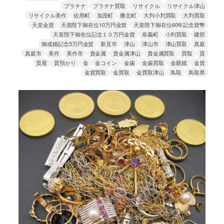
プラチナ
プラチナ買取
リサイクル
リサイクル津山
リサイクル美作
佐用町
加茂町
勝北町
大判小判買取
大判買取
天皇金貨
天皇陛下御在位10万円金貨
天皇陛下御在位60年記念貨幣
天皇陛下御在位記念１０万円金貨
奈義町
小判買取
建部
御成婚記念5万円金貨
新見市
津山
津山市
津山買取
真庭
真庭市
美作
美作市
貴金属
貴金属津山
貴金属買取
買取
質
質屋
質預かり
金
金コイン
金歯
金歯買取
金眼鏡
金貨
金貨買取
金買取
金買取津山
鳥取
鳥取県