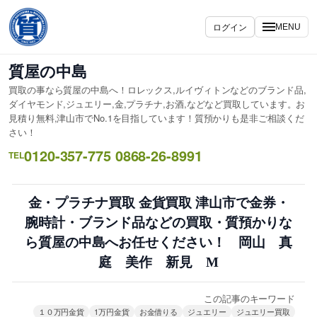
内
容
ログイン
MENU
を
ス
質屋の中島
キ
買取の事なら質屋の中島へ！ロレックス,ルイヴィトンなどのブランド品,
ッ
ダイヤモンド,ジュエリー,金,プラチナ,お酒,などなど買取しています。お
プ
見積り無料,津山市でNo.1を目指しています！質預かりも是非ご相談くだ
さい！
0120-357-775 0868-26-8991
TEL
金・プラチナ買取 金貨買取 津山市で金券・
腕時計・ブランド品などの買取・質預かりな
ら質屋の中島へお任せください！ 岡山 真
庭 美作 新見 M
この記事のキーワード
１０万円金貨
1万円金貨
お金借りる
ジュエリー
ジュエリー買取