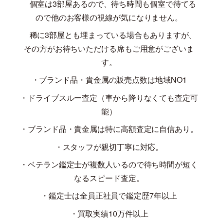
個室は
3
部屋あるので、待ち時間も個室で待てる
ので他のお客様の視線が気になりません。
稀に
3
部屋とも埋まっている場合もありますが、
その方がお待ちいただける席もご用意がございま
す。
・ブランド品・貴金属の販売点数は地域
NO1
・ドライブスルー査定（車から降りなくても査定可
能）
・ブランド品・貴金属は特に高額査定に自信あり。
・スタッフが親切丁寧に対応。
・ベテラン鑑定士が複数人いるので待ち時間が短く
なるスピード査定。
・鑑定士は全員正社員で鑑定歴
7
年以上
・買取実績
10
万件以上