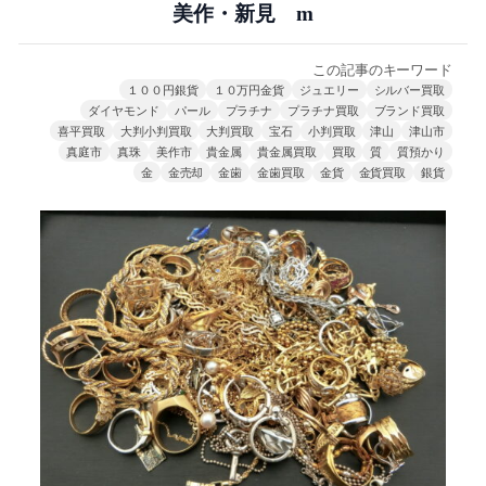
美作・新見 m
この記事のキーワード
１００円銀貨
１０万円金貨
ジュエリー
シルバー買取
ダイヤモンド
パール
プラチナ
プラチナ買取
ブランド買取
喜平買取
大判小判買取
大判買取
宝石
小判買取
津山
津山市
真庭市
真珠
美作市
貴金属
貴金属買取
買取
質
質預かり
金
金売却
金歯
金歯買取
金貨
金貨買取
銀貨