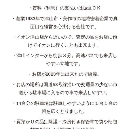
・質料（利息）の支払いは振込ＯＫ
・創業
1983
年で津山市・美作市の地域密着企業で真
面目な経営を心掛ける会社です。
・イオン津山店から近いので、査定の品をお店に預
けてイオンに行くことも出来ます。
・津山インターから徒歩３分。高速バスでも来店し
やすい立地です。
・お店が
2023
年に出来たので綺麗。
・お店の場所は国道
53
号線沿いで交通量の少ない市
道から駐車場に入るので車で来店しやすい。
・
14
台分の駐車場は駐車しやすいように１台１台の
幅を広くとりました。
・質預かりの品は除湿・冷房付き保管庫で袋や梱包