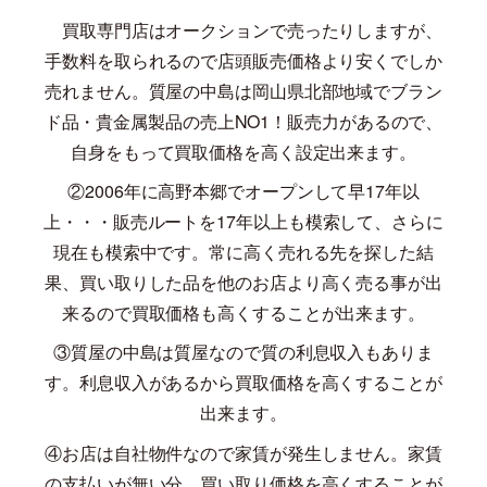
買取専門店はオークションで売ったりしますが、
手数料を取られるので店頭販売価格より安くでしか
売れません。質屋の中島は岡山県北部地域でブラン
ド品・貴金属製品の売上
NO1
！販売力があるので、
自身をもって買取価格を高く設定出来ます。
②
2006
年に高野本郷でオープンして早
17
年以
上・・・販売ルートを
17
年以上も模索して、さらに
現在も模索中です。常に高く売れる先を探した結
果、買い取りした品を他のお店より高く売る事が出
来るので買取価格も高くすることが出来ます。
③質屋の中島は質屋なので質の利息収入もありま
す。利息収入があるから買取価格を高くすることが
出来ます。
④お店は自社物件なので家賃が発生しません。家賃
の支払いが無い分、買い取り価格を高くすることが