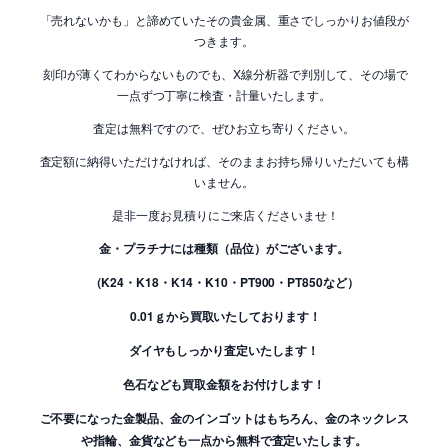
「売れないかも」と諦めていたその貴金属、重さでしっかりお値段が
つきます。
刻印が薄くてわからないものでも、X線分析器で判別して、その場で
一点ずつ丁寧に検査・計量いたします。
査定は無料ですので、ぜひお立ち寄りください。
査定額に納得いただけなければ、そのままお持ち帰りいただいても構
いません。
是非一度お見積りにご来店くださいませ！
金・プラチナには種類（品位）がございます。
（K24・K18・K14・K10・PT900・PT850など）
0.01ｇから買取いたしております！
ダイヤもしっかり査定いたします！
色石なども買取金額をお付けします！
ご不要になった金製品、金のインゴットはもちろん、金のネックレス
や指輪、金貨なども一点から無料で査定いたします。