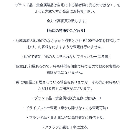
ブランド品・貴金属製品は自宅に来る業者様に売るのではなく、ち
ょっと大変ですが当店にお持ち下さい。
全力で高価買取致します。
【当店の特徴やこだわり】
・地域密着の地域のみなさまから必要とされる100年企業を目指して
おり、お客様をだますような査定は行いません。
・個室で査定（他の人に見られないプライバシーに考慮）
個室は3部屋あるので、待ち時間も個室で待てるので他のお客様の
視線が気になりません。
稀に3部屋とも埋まっている場合もありますが、その方がお待ちい
ただける席もご用意がございます。
・ブランド品・貴金属の販売点数は地域NO1
・ドライブスルー査定（車から降りなくても査定可能）
・ブランド品・貴金属は特に高額査定に自信あり。
・スタッフが親切丁寧に対応。