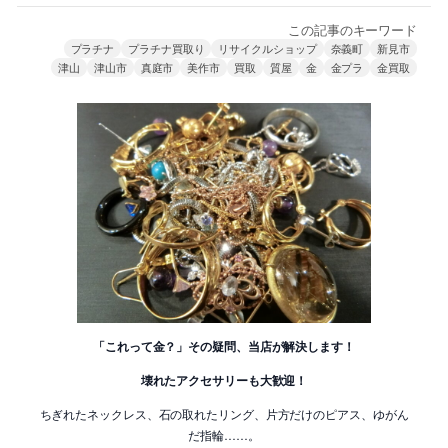
この記事のキーワード
プラチナ
プラチナ買取り
リサイクルショップ
奈義町
新見市
津山
津山市
真庭市
美作市
買取
質屋
金
金プラ
金買取
「これって金？」その疑問、当店が解決します！
壊れたアクセサリーも大歓迎！
ちぎれたネックレス、石の取れたリング、片方だけのピアス、ゆがん
だ指輪……。