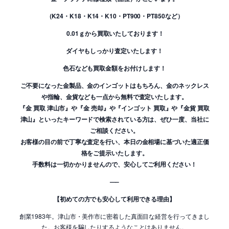
（K24・K18・K14・K10・PT900・PT850など）
0.01ｇから買取いたしております！
ダイヤもしっかり査定いたします！
色石なども買取金額をお付けします！
ご不要になった金製品、金のインゴットはもちろん、金のネックレス
や指輪、金貨なども一点から無料で査定いたします。
『金 買取 津山市』や『金 売却』や『インゴット 買取』や『金貨 買取
津山』といったキーワードで検索されている方は、ぜひ一度、当社に
ご相談ください。
お客様の目の前で丁寧な査定を行い、本日の金相場に基づいた適正価
格をご提示いたします。
手数料は一切かかりませんので、安心してご利用ください！
—–
【初めての方でも安心して利用できる理由】
創業1983年。津山市・美作市に密着した真面目な経営を行ってきまし
た。お客様を騙したりするようなことはありません。