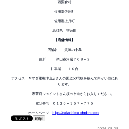
西粟倉村
佐用郡佐用町
佐用郡上月町
鳥取県 智頭町
【店舗情報】
店舗名 質屋の中島
住所 津山市河辺７６８－２
駐車場 １０台
アクセス ヤマダ電機津山店さんの国道53号線を挟んで向かい側にあ
ります。
喫茶店ジョイントさん横の市道からお入りください。
電話番号 ０１２０－３５７－７７５
ホームページ
https://nakashima-shoten.com/
印刷
2026-08-08