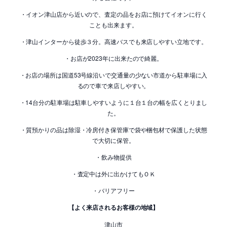
・イオン津山店から近いので、査定の品をお店に預けてイオンに行く
ことも出来ます。
・津山インターから徒歩３分。高速バスでも来店しやすい立地です。
・お店が2023年に出来たので綺麗。
・お店の場所は国道53号線沿いで交通量の少ない市道から駐車場に入
るので車で来店しやすい。
・14台分の駐車場は駐車しやすいように１台１台の幅を広くとりまし
た。
・質預かりの品は除湿・冷房付き保管庫で袋や梱包材で保護した状態
で大切に保管。
・飲み物提供
・査定中は外に出かけてもＯＫ
・バリアフリー
【よく来店されるお客様の地域】
津山市