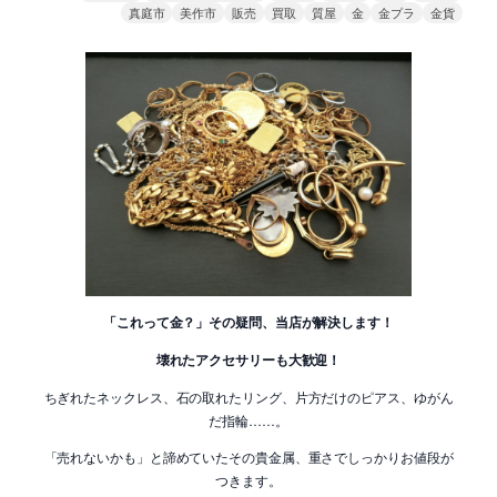
真庭市
美作市
販売
買取
質屋
金
金プラ
金貨
「これって金？」その疑問、当店が解決します！
壊れたアクセサリーも大歓迎！
ちぎれたネックレス、石の取れたリング、片方だけのピアス、ゆがん
だ指輪……。
「売れないかも」と諦めていたその貴金属、重さでしっかりお値段が
つきます。