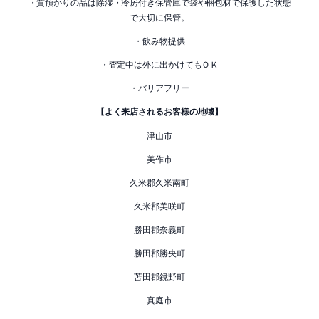
・質預かりの品は除湿・冷房付き保管庫で袋や梱包材で保護した状態
で大切に保管。
・飲み物提供
・査定中は外に出かけてもＯＫ
・バリアフリー
【よく来店されるお客様の地域】
津山市
美作市
久米郡久米南町
久米郡美咲町
勝田郡奈義町
勝田郡勝央町
苫田郡鏡野町
真庭市