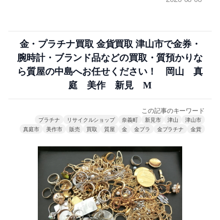
金・プラチナ買取 金貨買取 津山市で金券・
腕時計・ブランド品などの買取・質預かりな
ら質屋の中島へお任せください！ 岡山 真
庭 美作 新見 M
この記事のキーワード
プラチナ
リサイクルショップ
奈義町
新見市
津山
津山市
真庭市
美作市
販売
買取
質屋
金
金プラ
金プラチナ
金貨