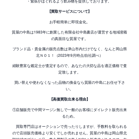
・緊張がほぐれるよう飲み物を提供しております。
【買取サービスについて】
お手軽簡単に即現金化。
質屋の中島は1983年に創業した有限会社中島書店が運営する地域密着
の真面目な質屋です。
ブランド品・貴金属の販売点数は津山市内だけでなく、なんと岡山県
北ＮＯ１！（2023年9月時点/自社調べ）
経験豊富な鑑定士が査定するので、あなたの大切な品を適正価格で査
定致します。
買い替えや使わなくなった品物の換金なら質屋の中島にお任せ下さ
い。
【高価買取出来る理由】
①店舗販売で中間マージン無しで一般のお客様にダイレクト販売出来
るため。
買取専門店はオークションで売ったりしますが、手数料を取られる
ので店頭販売価格より安くでしか売れません。質屋の中島は岡山県北