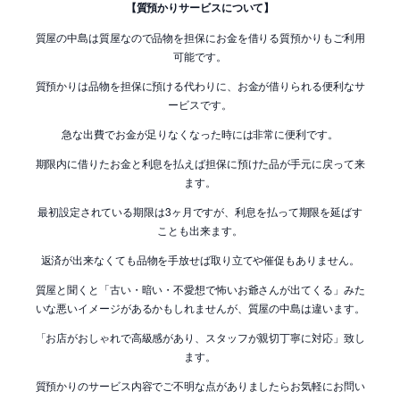
【質預かりサービスについて】
質屋の中島は質屋なので品物を担保にお金を借りる質預かりもご利用
可能です。
質預かりは品物を担保に預ける代わりに、お金が借りられる便利なサ
ービスです。
急な出費でお金が足りなくなった時には非常に便利です。
期限内に借りたお金と利息を払えば担保に預けた品が手元に戻って来
ます。
最初設定されている期限は3ヶ月ですが、利息を払って期限を延ばす
ことも出来ます。
返済が出来なくても品物を手放せば取り立てや催促もありません。
質屋と聞くと「古い・暗い・不愛想で怖いお爺さんが出てくる」みた
いな悪いイメージがあるかもしれませんが、質屋の中島は違います。
「お店がおしゃれで高級感があり、スタッフが親切丁寧に対応」致し
ます。
質預かりのサービス内容でご不明な点がありましたらお気軽にお問い