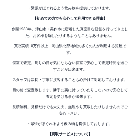
・緊張がほぐれるよう飲み物を提供しております。
【初めての方でも安心して利用できる理由】
創業1983年。津山市・美作市に密着した真面目な経営を行ってきまし
た。お客様を騙したりするようなことはありません。
買取実績10万件以上！岡山県北部地域の多くの人が利用する質屋で
す。
個室で査定。周りの目が気にならない個室で安心して査定時間を過ご
すことが出来ます。
スタッフは親切・丁寧に接客することも心掛けて対応しております。
目の前で査定致します。勝手に裏に持っていたりしないので安心して
査定を受ける事が出来ます。
見積無料。見積だけでも大丈夫。無理やり買取したりしませんのでご
安心下さい。
・緊張がほぐれるよう飲み物を提供しております。
【買取サービスについて】