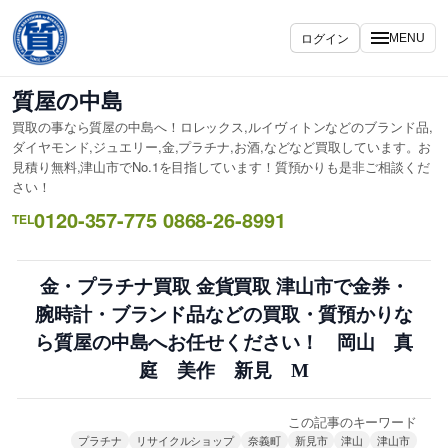
内
容
ログイン
MENU
を
ス
質屋の中島
キ
買取の事なら質屋の中島へ！ロレックス,ルイヴィトンなどのブランド品,
ッ
ダイヤモンド,ジュエリー,金,プラチナ,お酒,などなど買取しています。お
プ
見積り無料,津山市でNo.1を目指しています！質預かりも是非ご相談くだ
さい！
0120-357-775 0868-26-8991
TEL
金・プラチナ買取 金貨買取 津山市で金券・
腕時計・ブランド品などの買取・質預かりな
ら質屋の中島へお任せください！ 岡山 真
庭 美作 新見 M
この記事のキーワード
プラチナ
リサイクルショップ
奈義町
新見市
津山
津山市