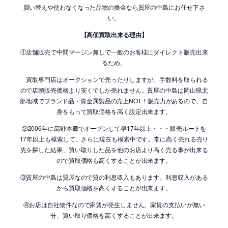
買い替えや使わなくなった品物の換金なら質屋の中島にお任せ下さ
い。
【高価買取出来る理由】
①店舗販売で中間マージン無しで一般のお客様にダイレクト販売出来
るため。
買取専門店はオークションで売ったりしますが、手数料を取られる
ので店頭販売価格より安くでしか売れません。質屋の中島は岡山県北
部地域でブランド品・貴金属製品の売上NO1！販売力があるので、自
身をもって買取価格を高く設定出来ます。
②2006年に高野本郷でオープンして早17年以上・・・販売ルートを
17年以上も模索して、さらに現在も模索中です。常に高く売れる売り
先を探した結果、買い取りした品を他のお店より高く売る事が出来る
ので買取価格も高くすることが出来ます。
③質屋の中島は質屋なので質の利息収入もあります。利息収入がある
から買取価格を高くすることが出来ます。
④お店は自社物件なので家賃が発生しません。家賃の支払いが無い
分、買い取り価格を高くすることが出来ます。