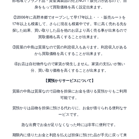
部地域でブランド品・貴金属製品の売上NO1！販売力があるので、自
身をもって買取価格を高く設定出来ます。
②2006年に高野本郷でオープンして早17年以上・・・販売ルートを
17年以上も模索して、さらに現在も模索中です。常に高く売れる先を
探した結果、買い取りした品を他のお店より高く売る事が出来るので
買取価格も高くすることが出来ます。
③質屋の中島は質屋なので質の利息収入もあります。利息収入がある
から買取価格を高くすることが出来ます。
④お店は自社物件なので家賃が発生しません。家賃の支払いが無い
分、買い取り価格を高くすることが出来ます。
【質預かりサービスについて】
質屋の中島は質屋なので品物を担保にお金を借りる質預かりもご利用
可能です。
質預かりは品物を担保に預ける代わりに、お金が借りられる便利なサ
ービスです。
急な出費でお金が足りなくなった時には非常に便利です。
期限内に借りたお金と利息を払えば担保に預けた品が手元に戻って来