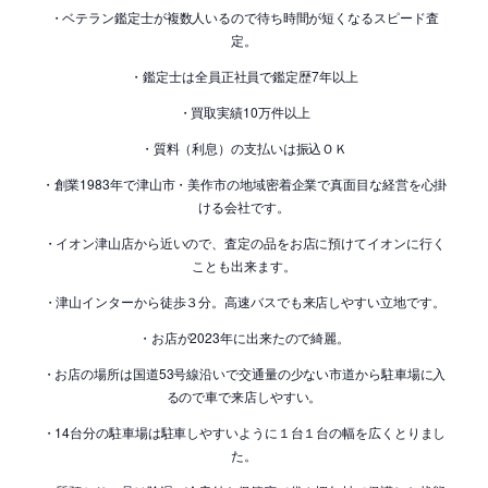
・ベテラン鑑定士が複数人いるので待ち時間が短くなるスピード査
定。
・鑑定士は全員正社員で鑑定歴7年以上
・買取実績10万件以上
・質料（利息）の支払いは振込ＯＫ
・創業1983年で津山市・美作市の地域密着企業で真面目な経営を心掛
ける会社です。
・イオン津山店から近いので、査定の品をお店に預けてイオンに行く
ことも出来ます。
・津山インターから徒歩３分。高速バスでも来店しやすい立地です。
・お店が2023年に出来たので綺麗。
・お店の場所は国道53号線沿いで交通量の少ない市道から駐車場に入
るので車で来店しやすい。
・14台分の駐車場は駐車しやすいように１台１台の幅を広くとりまし
た。