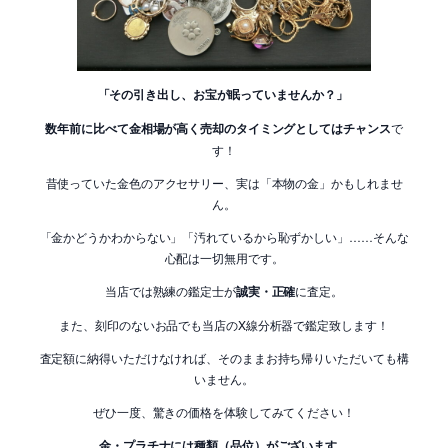
「その引き出し、お宝が眠っていませんか？」
数年前に比べて金相場が高く売却のタイミングとしてはチャンス
で
す！
昔使っていた金色のアクセサリー、実は「本物の金」かもしれませ
ん。
「金かどうかわからない」「汚れているから恥ずかしい」……そんな
心配は一切無用です。
当店では熟練の鑑定士が
誠実・正確
に査定。
また、刻印のないお品でも当店のX線分析器で鑑定致します！
査定額に納得いただけなければ、そのままお持ち帰りいただいても構
いません。
ぜひ一度、驚きの価格を体験してみてください！
金・プラチナには種類（品位）がございます。