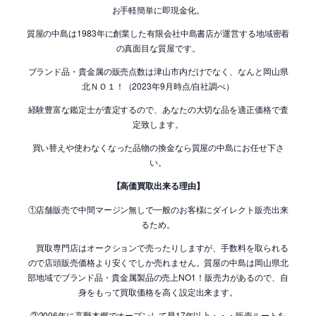
お手軽簡単に即現金化。
質屋の中島は1983年に創業した有限会社中島書店が運営する地域密着
の真面目な質屋です。
ブランド品・貴金属の販売点数は津山市内だけでなく、なんと岡山県
北ＮＯ１！（2023年9月時点/自社調べ）
経験豊富な鑑定士が査定するので、あなたの大切な品を適正価格で査
定致します。
買い替えや使わなくなった品物の換金なら質屋の中島にお任せ下さ
い。
【高価買取出来る理由】
①店舗販売で中間マージン無しで一般のお客様にダイレクト販売出来
るため。
買取専門店はオークションで売ったりしますが、手数料を取られる
ので店頭販売価格より安くでしか売れません。質屋の中島は岡山県北
部地域でブランド品・貴金属製品の売上NO1！販売力があるので、自
身をもって買取価格を高く設定出来ます。
②2006年に高野本郷でオープンして早17年以上・・・販売ルートを