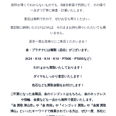
刻印が薄くてわからないものでも、X線分析器で判別して、その場で
一点ずつ丁寧に検査・計量いたします。
査定は無料ですので、ぜひお立ち寄りください。
査定額に納得いただけなければ、そのままお持ち帰りいただいても構
いません。
是非一度お見積りにご来店くださいませ！
金・プラチナには種類（品位）がございます。
（K24・K18・K14・K10・PT900・PT850など）
0.01ｇから買取いたしております！
ダイヤもしっかり査定いたします！
色石なども買取金額をお付けします！
ご不要になった金製品、金のインゴットはもちろん、金のネックレス
や指輪、金貨なども一点から無料で査定いたします。
『金 買取 津山市』や『金 売却』や『インゴット 買取』や『金貨 買取
津山』といったキーワードで検索されている方は、ぜひ一度、当社に