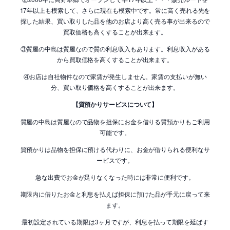
17年以上も模索して、さらに現在も模索中です。常に高く売れる先を
探した結果、買い取りした品を他のお店より高く売る事が出来るので
買取価格も高くすることが出来ます。
③質屋の中島は質屋なので質の利息収入もあります。利息収入がある
から買取価格を高くすることが出来ます。
④お店は自社物件なので家賃が発生しません。家賃の支払いが無い
分、買い取り価格を高くすることが出来ます。
【質預かりサービスについて】
質屋の中島は質屋なので品物を担保にお金を借りる質預かりもご利用
可能です。
質預かりは品物を担保に預ける代わりに、お金が借りられる便利なサ
ービスです。
急な出費でお金が足りなくなった時には非常に便利です。
期限内に借りたお金と利息を払えば担保に預けた品が手元に戻って来
ます。
最初設定されている期限は3ヶ月ですが、利息を払って期限を延ばす