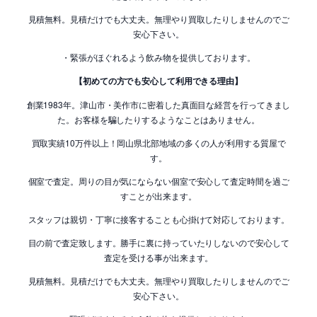
見積無料。見積だけでも大丈夫。無理やり買取したりしませんのでご
安心下さい。
・緊張がほぐれるよう飲み物を提供しております。
【初めての方でも安心して利用できる理由】
創業1983年。津山市・美作市に密着した真面目な経営を行ってきまし
た。お客様を騙したりするようなことはありません。
買取実績10万件以上！岡山県北部地域の多くの人が利用する質屋で
す。
個室で査定。周りの目が気にならない個室で安心して査定時間を過ご
すことが出来ます。
スタッフは親切・丁寧に接客することも心掛けて対応しております。
目の前で査定致します。勝手に裏に持っていたりしないので安心して
査定を受ける事が出来ます。
見積無料。見積だけでも大丈夫。無理やり買取したりしませんのでご
安心下さい。