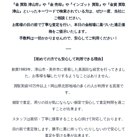
『金 買取 津山市』や『金 売却』や『インゴット 買取』や『金貨 買取
津山』といったキーワードで検索されている方は、ぜひ一度、当社に
ご相談ください。
お客様の目の前で丁寧な査定を行い、本日の金相場に基づいた適正価
格をご提示いたします。
手数料は一切かかりませんので、安心してご利用ください！
—–
【初めての方でも安心して利用できる理由】
創業1983年。津山市・美作市に密着した真面目な経営を行ってきまし
た。お客様を騙したりするようなことはありません。
買取実績10万件以上！岡山県北部地域の多くの人が利用する質屋で
す。
個室で査定。周りの目が気にならない個室で安心して査定時間を過ご
すことが出来ます。
スタッフは親切・丁寧に接客することも心掛けて対応しております。
目の前で査定致します。勝手に裏に持っていたりしないので安心して
査定を受ける事が出来ます。