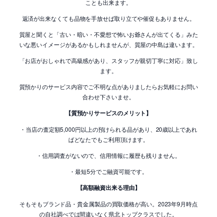
ことも出来ます。
返済が出来なくても品物を手放せば取り立てや催促もありません。
質屋と聞くと「古い・暗い・不愛想で怖いお爺さんが出てくる」みた
いな悪いイメージがあるかもしれませんが、質屋の中島は違います。
「お店がおしゃれで高級感があり、スタッフが親切丁寧に対応」致し
ます。
質預かりのサービス内容でご不明な点がありましたらお気軽にお問い
合わせ下さいませ。
【質預かりサービスのメリット】
・当店の査定額5,000円以上の預けられる品があり、20歳以上であれ
ばどなたでもご利用頂けます。
・信用調査がないので、信用情報に履歴も残りません。
・最短5分でご融資可能です。
【高額融資出来る理由】
そもそもブランド品・貴金属製品の買取価格が高い。2023年9月時点
の自社調べでは間違いなく県北トップクラスでした。