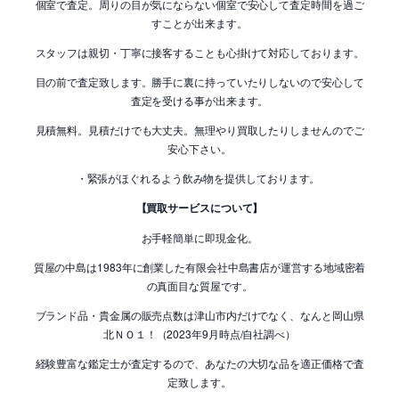
個室で査定。周りの目が気にならない個室で安心して査定時間を過ご
すことが出来ます。
スタッフは親切・丁寧に接客することも心掛けて対応しております。
目の前で査定致します。勝手に裏に持っていたりしないので安心して
査定を受ける事が出来ます。
見積無料。見積だけでも大丈夫。無理やり買取したりしませんのでご
安心下さい。
・緊張がほぐれるよう飲み物を提供しております。
【買取サービスについて】
お手軽簡単に即現金化。
質屋の中島は1983年に創業した有限会社中島書店が運営する地域密着
の真面目な質屋です。
ブランド品・貴金属の販売点数は津山市内だけでなく、なんと岡山県
北ＮＯ１！（2023年9月時点/自社調べ）
経験豊富な鑑定士が査定するので、あなたの大切な品を適正価格で査
定致します。