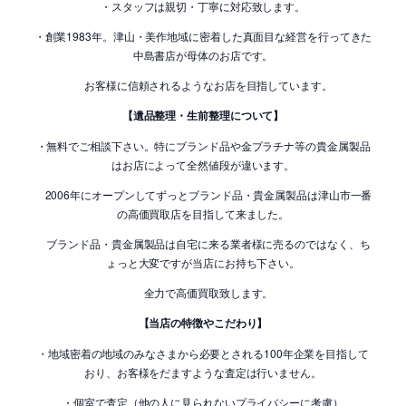
・スタッフは親切・丁寧に対応致します。
・創業1983年。津山・美作地域に密着した真面目な経営を行ってきた
中島書店が母体のお店です。
お客様に信頼されるようなお店を目指しています。
【遺品整理・生前整理について】
・無料でご相談下さい。特にブランド品や金プラチナ等の貴金属製品
はお店によって全然値段が違います。
2006年にオープンしてずっとブランド品・貴金属製品は津山市一番
の高価買取店を目指して来ました。
ブランド品・貴金属製品は自宅に来る業者様に売るのではなく、ち
ょっと大変ですが当店にお持ち下さい。
全力で高価買取致します。
【当店の特徴やこだわり】
・地域密着の地域のみなさまから必要とされる100年企業を目指して
おり、お客様をだますような査定は行いません。
・個室で査定（他の人に見られないプライバシーに考慮）