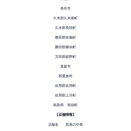
美作市
久米郡久米南町
久米郡美咲町
勝田郡奈義町
勝田郡勝央町
苫田郡鏡野町
真庭市
西粟倉村
佐用郡佐用町
佐用郡上月町
鳥取県 智頭町
【店舗情報】
店舗名 質屋の中島