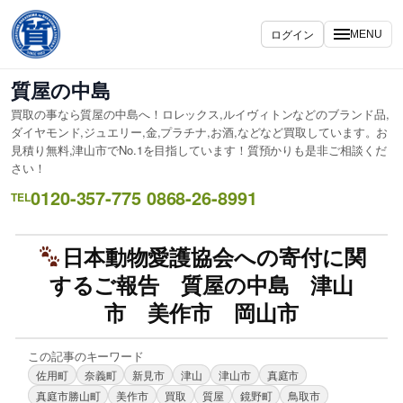
ログイン
MENU
質屋の中島
買取の事なら質屋の中島へ！ロレックス,ルイヴィトンなどのブランド品,
ダイヤモンド,ジュエリー,金,プラチナ,お酒,などなど買取しています。お
見積り無料,津山市でNo.1を目指しています！質預かりも是非ご相談くだ
さい！
0120-357-775 0868-26-8991
TEL
日本動物愛護協会への寄付に関
するご報告 質屋の中島 津山
市 美作市 岡山市
この記事のキーワード
佐用町
奈義町
新見市
津山
津山市
真庭市
真庭市勝山町
美作市
買取
質屋
鏡野町
鳥取市