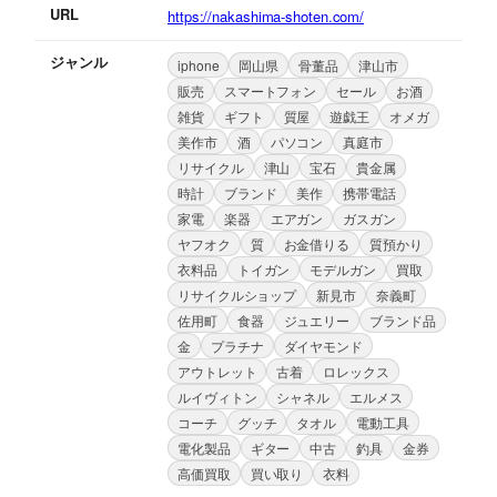
URL
https://nakashima-shoten.com/
ジャンル
iphone
岡山県
骨董品
津山市
販売
スマートフォン
セール
お酒
雑貨
ギフト
質屋
遊戯王
オメガ
美作市
酒
パソコン
真庭市
リサイクル
津山
宝石
貴金属
時計
ブランド
美作
携帯電話
家電
楽器
エアガン
ガスガン
ヤフオク
質
お金借りる
質預かり
衣料品
トイガン
モデルガン
買取
リサイクルショップ
新見市
奈義町
佐用町
食器
ジュエリー
ブランド品
金
プラチナ
ダイヤモンド
アウトレット
古着
ロレックス
ルイヴィトン
シャネル
エルメス
コーチ
グッチ
タオル
電動工具
電化製品
ギター
中古
釣具
金券
高価買取
買い取り
衣料